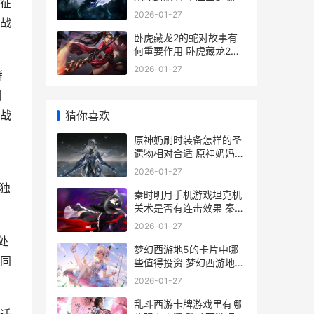
征
2026-01-27
战
卧虎藏龙2的蛇对故事有
何重要作用 卧虎藏龙2演
员
2026-01-27
群
相
战
猜你喜欢
原神奶刷时装备怎样的圣
遗物相对合适 原神奶妈套
装
常
2026-01-27
独
秦时明月手机游戏坦克机
关术是否有连击效果 秦时
明月手游 下载
2026-01-27
处
梦幻西游地5的卡片中哪
同
些值得投资 梦幻西游地5
剧情攻略
2026-01-27
乱斗西游卡牌游戏里有哪