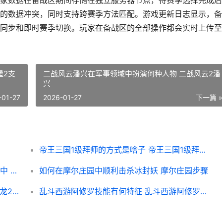
家数据在备战区期间存储在独立服务器节点，待赛季选择完成后
的数据冲突，同时支持跨赛季方法匹配。游戏更新日志显示，备
同步和即时赛季切换。玩家在备战区的全部操作都会实时上传至
堡2支
二战风云潘兴在军事领域中扮演何种人物 二战风云2潘
兴
-01-27
2026-01-27
下一篇 
帝王三国1级拜师的方式是啥子 帝王三国1级拜师怎么玩
有哪些不收费枪械模组可以添加到我的世界中 没有不收费的吗
如何在摩尔庄园中顺利击杀冰封妖 摩尔庄园步骤
卧虎藏龙2的蛇对故事有何重要作用 卧虎藏龙2演员
乱斗西游阿修罗技能有何特征 乱斗西游阿修罗阵容