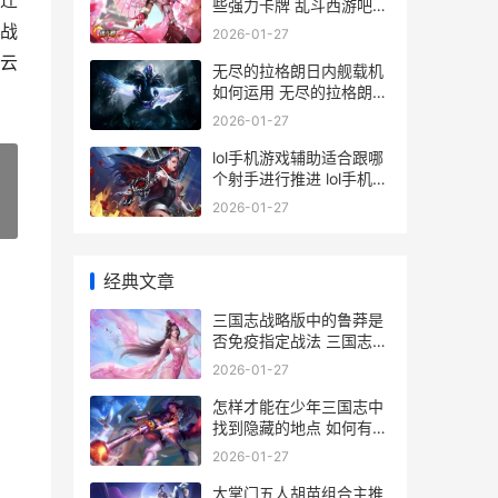
迁
些强力卡牌 乱斗西游吧
百度贴吧
战
2026-01-27
云
无尽的拉格朗日内舰载机
如何运用 无尽的拉格朗日
wiki
2026-01-27
lol手机游戏辅助适合跟哪
个射手进行推进 lol手机辅
助软件
2026-01-27
»
经典文章
三国志战略版中的鲁莽是
否免疫指定战法 三国志战
略版中期结算排名对应功
2026-01-27
勋
怎样才能在少年三国志中
找到隐藏的地点 如何有少
年气
2026-01-27
大掌门五人胡苗组合主推