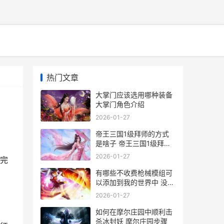
热门文章
大掌门应该选用哪种装备
大掌门角色介绍
2026-01-27
帝王三国1级拜师的方式
是啥子 帝王三国1级拜师
怎么玩
2026-01-27
完
有哪些不收费枪械模组可
以添加到我的世界中 没有
不收费的吗
2026-01-27
如何在摩尔庄园中顺利击
杀冰封妖 摩尔庄园步骤