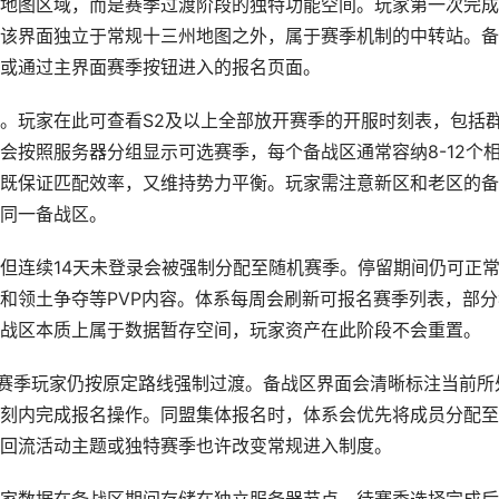
地图区域，而是赛季过渡阶段的独特功能空间。玩家第一次完成
该界面独立于常规十三州地图之外，属于赛季机制的中转站。备
或通过主界面赛季按钮进入的报名页面。
。玩家在此可查看S2及以上全部放开赛季的开服时刻表，包括
会按照服务器分组显示可选赛季，每个备战区通常容纳8-12个
既保证匹配效率，又维持势力平衡。玩家需注意新区和老区的备
同一备战区。
但连续14天未登录会被强制分配至随机赛季。停留期间仍可正
和领土争夺等PVP内容。体系每周会刷新可报名赛季列表，部分
战区本质上属于数据暂存空间，玩家资产在此阶段不会重置。
S3赛季玩家仍按原定路线强制过渡。备战区界面会清晰标注当前所
刻内完成报名操作。同盟集体报名时，体系会优先将成员分配至
回流活动主题或独特赛季也许改变常规进入制度。