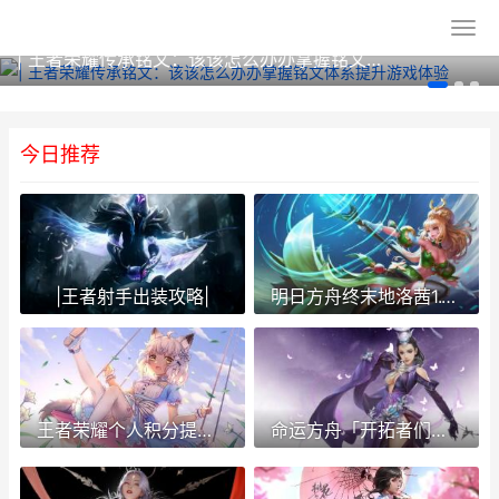
| 王者荣耀传承铭文：该该怎么办办掌握铭文体系提升游戏体验
今日推荐
|王者射手出装攻略|
明日方舟终末地洛茜1.1版本配队主推方法 明日方舟终末地wiki
王者荣耀个人积分提升攻略全解析
命运方舟「开拓者们」任务如何做 命运开拓者