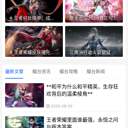
# 王者何处接单：成为高手的关键途径
虚无之印2026真正可用礼包兑换码集合 虚无之印测试版
# 王者荣耀皮肤曝光：新款皮肤大揭秘
三角洲行动火箭鼠鼠刷新位置点位同享 三角洲行动火箭鼠鼠刷新点位
最新文章
耀台资讯
耀台攻略
耀台新闻
**和平为什么和平精英，生存狂
欢背后的温柔棱角**
2026-08-05
王者荣耀里面谁最强，永恒之问
与版本答案