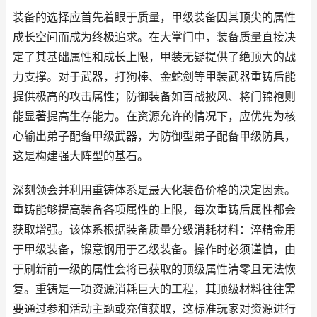
装备的选择应首先着眼于质量，甲级装备因其顶尖的属性
成长空间而成为终极追求。在大掌门中，装备质量直接决
定了其基础属性和成长上限，甲装无疑提供了绝顶大的战
力支撑。对于武器，打狗棒、金蛇剑等甲装武器重铸后能
提供极高的攻击属性；防御装备如百战披风、将门锦袍则
能显著提高生存能力。在资源允许的情况下，应优先为核
心输出弟子配备甲级武器，为防御型弟子配备甲级防具，
这是构建强大阵型的基石。
深刻领会并利用重铸体系是最大化装备价格的决定因素。
重铸能够提高装备各项属性的上限，每次重铸后属性都会
获取增强。该体系根据装备质量分级消耗材料：淬精金用
于甲级装备，锻意钢用于乙级装备。操作时必须谨慎，由
于刷新前一级的属性会将已获取的顶级属性清零且无法恢
复。重铸是一项资源消耗巨大的工程，其顶级材料往往需
要通过参和活动主题或充值获取，这标准玩家对资源进行