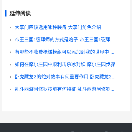
延伸阅读
大掌门应该选用哪种装备 大掌门角色介绍
帝王三国1级拜师的方式是啥子 帝王三国1级拜师怎么玩
有哪些不收费枪械模组可以添加到我的世界中 没有不收费的吗
如何在摩尔庄园中顺利击杀冰封妖 摩尔庄园步骤
卧虎藏龙2的蛇对故事有何重要作用 卧虎藏龙2演员
乱斗西游阿修罗技能有何特征 乱斗西游阿修罗阵容