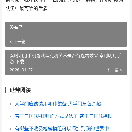
到大家，祝小伙伴们早日刷出心仪的圣遗物，让奶妈成为
队伍中最可靠的后盾！
没有了！
« 上一篇
秦时明月手机游戏坦克机关术是否有连击效果 秦时明月手
游 下载
2026-01-27
下一篇 »
延伸阅读
大掌门应该选用哪种装备 大掌门角色介绍
帝王三国1级拜师的方式是啥子 帝王三国1级拜师怎么玩
有哪些不收费枪械模组可以添加到我的世界中 没有不收费的吗