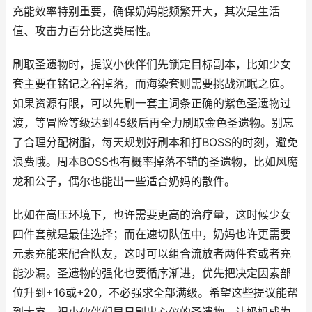
充能效率特别重要，确保奶妈能频繁开大，其次是生活
值、攻击力百分比这类属性。
刷取圣遗物时，提议小伙伴们先锁定目标副本，比如少女
套主要在铭记之谷掉落，而海染套则需要挑战沉眠之庭。
如果资源有限，可以先刷一套主词条正确的紫色圣遗物过
渡，等冒险等级达到45级后再全力刷取金色圣遗物。别忘
了合理分配树脂，每天规划好刷本和打BOSS的时刻，避免
浪费哦。周本BOSS也有概率掉落不错的圣遗物，比如风魔
龙和公子，偶尔也能出一些适合奶妈的散件。
比如在高压环境下，也许需要更高的治疗量，这时候少女
四件套就是最佳选择；而在速切队伍中，奶妈也许更需要
元素充能来配合队友，这时可以组合流放者两件套或者充
能沙漏。圣遗物的强化也要循序渐进，优先把决定因素部
位升到+16或+20，不必强求全部满级。希望这些提议能帮