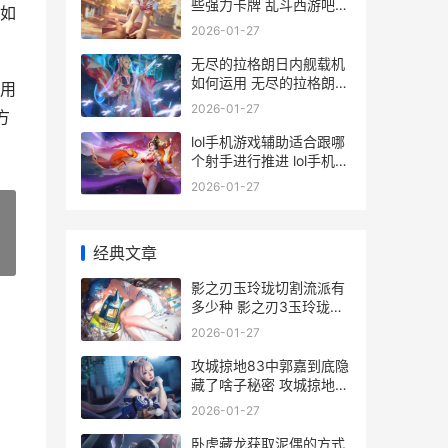
些强力卡牌 乱斗西游吧
如
百度贴吧
2026-01-27
无尽的拉格朗日内舰载机
如何运用 无尽的拉格朗日
用
wiki
2026-01-27
方
lol手机游戏辅助适合跟哪
个射手进行推进 lol手机辅
助软件
2026-01-27
经典文章
»
影之刃玉玲珑切割流派有
多少种 影之刃3玉玲珑前
期技能链搭配
2026-01-27
攻城掠地83中郭嘉到底隐
藏了啥子秘密 攻城掠地副
本236
2026-01-27
卧虎藏龙获取泥偶的方式