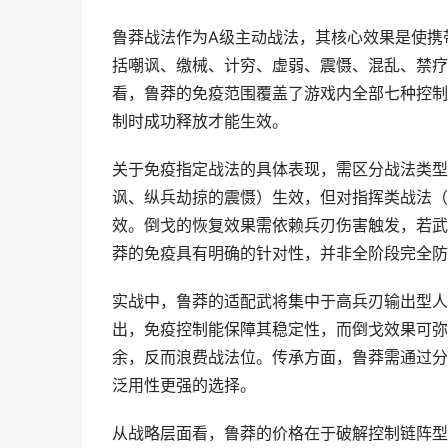
鲁莽战法作为A级主动战法，其核心效果是使携
括嘲讽、缴械、计穷、虚弱、震慑、混乱、禁疗
看，鲁莽的免疫范围覆盖了游戏内全部七种控制
制时成功释放才能生效。
关于免疫指定战法的具体表现，需区分战法类型
讽、纵兵劫掠的震慑）生效，但对指挥类战法（
效。倒戈的恢复效果需依赖兵刃伤害触发，若武
莽的免疫具有明确的针对性，并非全阶段完全防
实战中，鲁莽的适配武将集中于高兵刃输出型人
出，免疫控制能保障其稳定性，而倒戈效果可弥
余，反而浪费战法位。传承方面，鲁莽需通过分
泛用性更强的选择。
从战略层面看，鲁莽的价格在于破解控制链阵型