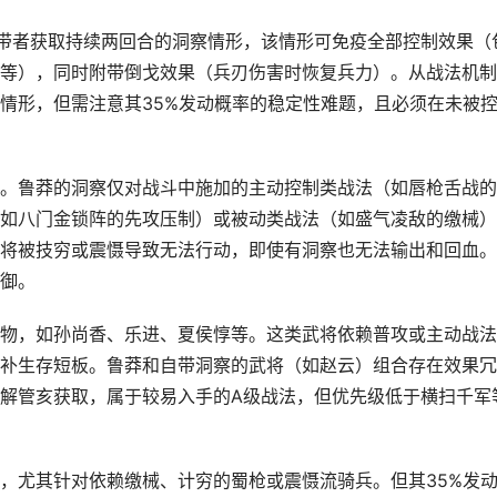
带者获取持续两回合的洞察情形，该情形可免疫全部控制效果（
等），同时附带倒戈效果（兵刃伤害时恢复兵力）。从战法机制
情形，但需注意其35%发动概率的稳定性难题，且必须在未被
。鲁莽的洞察仅对战斗中施加的主动控制类战法（如唇枪舌战的
如八门金锁阵的先攻压制）或被动类战法（如盛气凌敌的缴械）
将被技穷或震慑导致无法行动，即使有洞察也无法输出和回血。
御。
物，如孙尚香、乐进、夏侯惇等。这类武将依赖普攻或主动战法
补生存短板。鲁莽和自带洞察的武将（如赵云）组合存在效果冗
解管亥获取，属于较易入手的A级战法，但优先级低于横扫千军
，尤其针对依赖缴械、计穷的蜀枪或震慑流骑兵。但其35%发