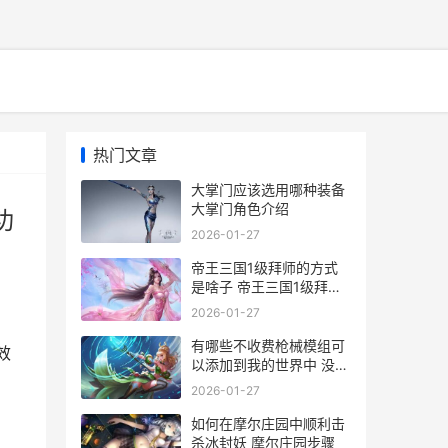
热门文章
大掌门应该选用哪种装备
大掌门角色介绍
功
2026-01-27
帝王三国1级拜师的方式
是啥子 帝王三国1级拜师
怎么玩
2026-01-27
有哪些不收费枪械模组可
效
以添加到我的世界中 没有
不收费的吗
2026-01-27
如何在摩尔庄园中顺利击
杀冰封妖 摩尔庄园步骤