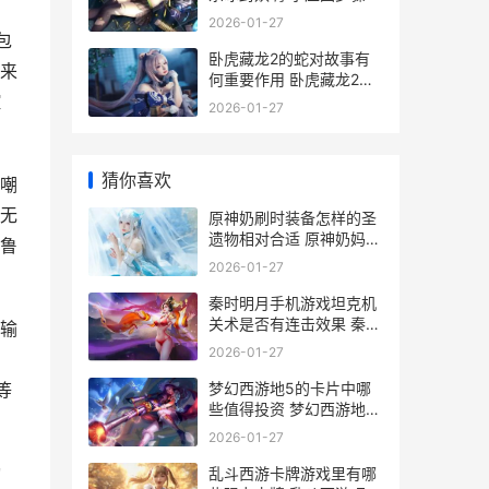
2026-01-27
包
卧虎藏龙2的蛇对故事有
来
何重要作用 卧虎藏龙2演
员
控
2026-01-27
猜你喜欢
嘲
无
原神奶刷时装备怎样的圣
遗物相对合适 原神奶妈套
鲁
装
2026-01-27
秦时明月手机游戏坦克机
关术是否有连击效果 秦时
输
明月手游 下载
2026-01-27
梦幻西游地5的卡片中哪
等
些值得投资 梦幻西游地5
剧情攻略
2026-01-27
动
乱斗西游卡牌游戏里有哪