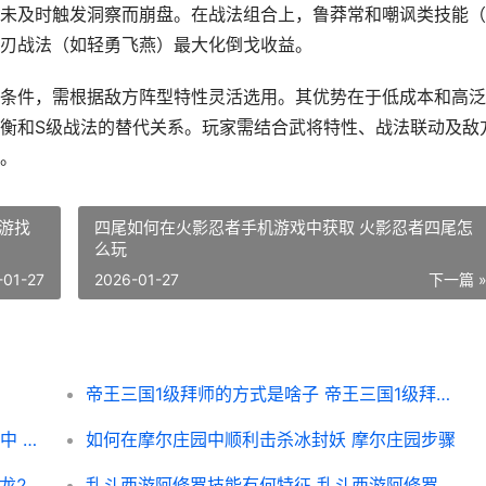
未及时触发洞察而崩盘。在战法组合上，鲁莽常和嘲讽类技能（
刃战法（如轻勇飞燕）最大化倒戈收益。
条件，需根据敌方阵型特性灵活选用。其优势在于低成本和高泛
衡和S级战法的替代关系。玩家需结合武将特性、战法联动及敌
。
游找
四尾如何在火影忍者手机游戏中获取 火影忍者四尾怎
么玩
-01-27
2026-01-27
下一篇 
帝王三国1级拜师的方式是啥子 帝王三国1级拜师怎么玩
有哪些不收费枪械模组可以添加到我的世界中 没有不收费的吗
如何在摩尔庄园中顺利击杀冰封妖 摩尔庄园步骤
卧虎藏龙2的蛇对故事有何重要作用 卧虎藏龙2演员
乱斗西游阿修罗技能有何特征 乱斗西游阿修罗阵容