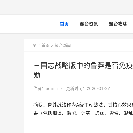
首页
耀台资讯
耀台攻略
首页
>
耀台新闻
三国志战略版中的鲁莽是否免疫
勋
作者：
admin
•
更新时间：2026-01-27
摘要：鲁莽战法作为A级主动战法，其核心效果
果（包括嘲讽、缴械、计穷、虚弱、震慑、混乱、