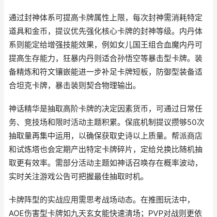
通过封神体系可提高卡牌属性上限，每次封神需消耗特定
道具和金币，提议优先强化核心卡牌的封神等级。内丹体
系则能定给增强技能效果，例如女儿国王组合血魔内丹可
提高生存能力，狂暴内丹则适合孙悟空等暴击型卡牌。装
备精炼和符文镶嵌能进一步补足卡牌短板，防御型装备适
合坦克卡牌，暴击装则契合物理输出。
神话精华是抽取高阶卡牌的决定因素货币，可通过日常任
务、竞技场和限时活动主题积累。保底机制提议攒够50次
抽取量再集中运用，以确保获取史诗以上质量。帮派商店
和试炼塔也会定期产出特定卡牌碎片，定给兑换比随机抽
取更有效率。需部分活动主题如神话召唤存在概率波动，
实时关注游戏公告可把握最佳抽取时机。
卡牌阵型的实战应用需思考战场动态。在推图玩法中，
AOE伤害型卡牌如九天玄女能快速清场；PVP对战则更依