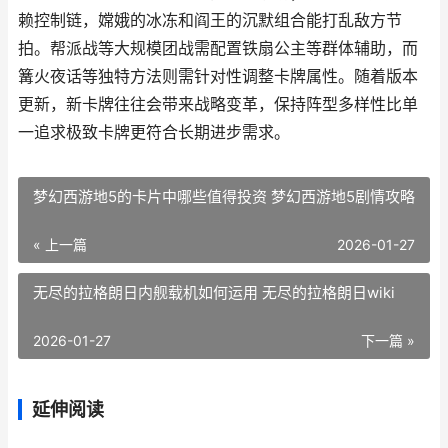
赖控制链，嫦娥的冰冻和阎王的沉默组合能打乱敌方节
拍。帮派战等大规模团战需配置铁扇公主等群体辅助，而
篝火夜话等独特方法则需针对性调整卡牌属性。随着版本
更新，新卡牌往往会带来战略变革，保持阵型多样性比单
一追求极致卡牌更符合长期进步需求。
梦幻西游地5的卡片中哪些值得投资 梦幻西游地5剧情攻略
« 上一篇
2026-01-27
无尽的拉格朗日内舰载机如何运用 无尽的拉格朗日wiki
2026-01-27
下一篇 »
延伸阅读