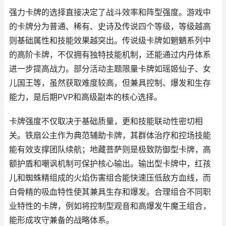
强力卡牌的选择直接决定了战斗效率和阵型强度。游戏中
的卡牌分为普通、稀有、史诗及传说四个等级，等级越高
则基础属性和技能效果越突出。传说级卡牌如魍魉系列中
的高阶卡牌，不仅拥有独特技能机制，还能通过内丹体系
进一步提高战力。部分活动主题限量卡牌如瑶姬仙子、女
儿国王等，虽然获取难度较高，但兼具控制、爆发和生存
能力，是后期PVP和高级副本的核心选择。
卡牌强度不仅取决于基础质量，更和技能联动性密切相
关。铁扇公主作为典范辅助卡牌，其群体治疗和控场技能
能有效支撑团队续航；地藏菩萨则是极致防御型卡牌，高
额护盾和嘲讽机制可保护核心输出。输出型卡牌中，红孩
儿和蜘蛛精组成的火焰伤害组合能快速压低敌方血线，而
白骨精的吸血特性使其兼具生存和爆发。合理组合不同职
业特性的卡牌，例如将控制型观音和高爆发牛魔王组合，
能形成攻守兼备的战略体系。