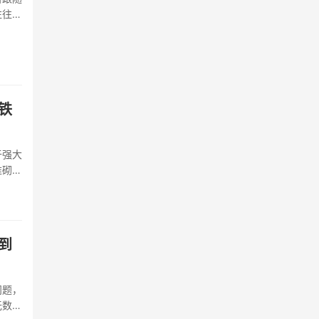
往往倾
···
铁
于强大
堆砌血
绕提升
出装思
到
问题，
无数高