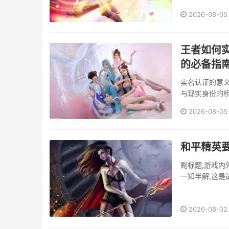
铭文赋予刺客的
2026-08-05
王者如何
的必备指
实名认证的意
与现实身份的
的要求，更是
2026-08-05
违规行为的侵
同时也为成年玩
和平精英
副标题,游戏内
一知半解,这是
复血量,更要明
时间在训练场感
2026-08-02