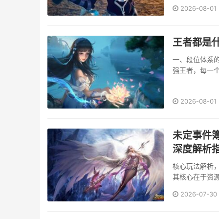
低差构成的立
2026-08-01
场，作为资深玩
势与战术风险，
王者都是
一、段位体系
强王者，每一
更构建了一套清
2026-08-01
未定事件
深度解析
核心玩法解析
其核心在于资
源，玩家需合
2026-07-30
使用，建议优先