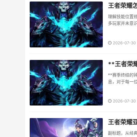
王者荣耀
理解技能位置
多玩家并未意
度以及操作习
单的界面调整，
2026-07-30
**王者荣
**赛季终结的
息，对于每一
夜奋战的激情
季结束意味着当
2026-07-30
王者荣耀
副标题，从经