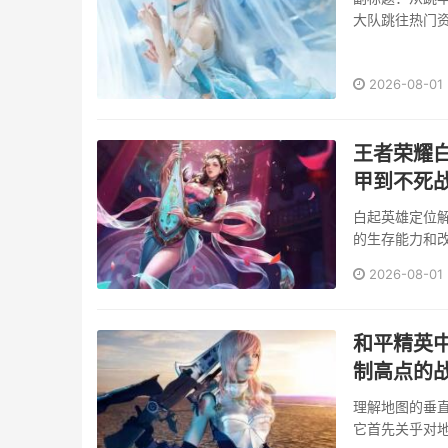
大队跳往热门
向于航线中后期
2026-08-01
王者荣耀
甲到不死
白起英雄定位
的生存能力和
量，而需在承
2026-08-01
续航，冷却缩
路演变白起的··
和平精英
制高点的
理解地图的垂
它首先关乎对