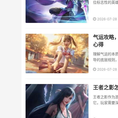
位标志性的英雄
黑狰狞的造型
一位从深渊归来
2026-07-28
气运攻略
心得
理解气运的本
导的底层规则
被完全解读的游
2026-07-28
王者之影
王者之影作为
它，玩家需要
径解析王者之
方式是通过参