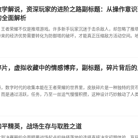
教学解说，资深玩家的进阶之路副标题：从操作意识
的全面解析
，王者荣耀不仅是推塔游戏。许多新手玩家沉迷于击杀敌人，却忽略了推
带来的经济优势需要转化为防御塔的破坏，才能真正压缩敌方活动空间。
之灵、暴君、主宰，都是围绕推进服务的战略点。明白这一点，你的游戏
掌控全局。掌握英雄机制，精通胜过泛泛而谈。每个英雄都有独特的技能组
碎片，虚拟收藏中的情感博弈，副标题，碎片背后的
源，数字时代的收集本能在王者荣耀的世界里，皮肤碎片是一种独特的货
，而是通过活跃，任务，乃至一丝运气慢慢积攒，这种设计巧妙触动了人
如同童年收集卡片，成年后收藏物件，皮肤碎片将这种乐趣数字化了，玩
，参与活动，过程本身变成了一···
和平精英，战场生存与取胜之道
伞到决赛圈的全面精要战场起点的抉择落地的选择直接决定初期体验，盲