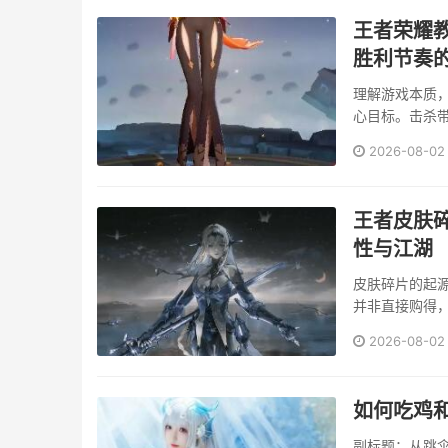
王者荣耀
胜利节奏
理解游戏本质
心目标。击杀
的资源如河道
2026-08-02
从追逐人头转向
王者皮肤
性与江湖
皮肤碎片的起
并非直接购得
的收集本能，
2026-08-02
登录，完成对战
如何吃鸡
副标题：从跳