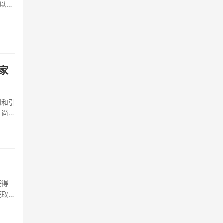
以暗
，仿佛
家
知和引
是尚未
获得
获取途
种主流
强大的