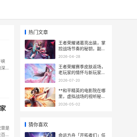
热门文章
王者荣耀诸葛亮出装，掌
控战场节奏的秘钥，副标
题，从爆发到续航的进阶
2026-04-28
之路
于峡
王者荣耀赛季皮肤返场，
的深度
老玩家的情怀与新玩家的
方的
机遇，副标题，时光回溯
2026-07-20
皮肤归来的意义与影响
**和平精英的电影院在哪
里，虚拟战场的视听秘境
**
2026-05-02
家
猜你喜欢
统曾是
是百穿
命运方舟「开拓者们」任