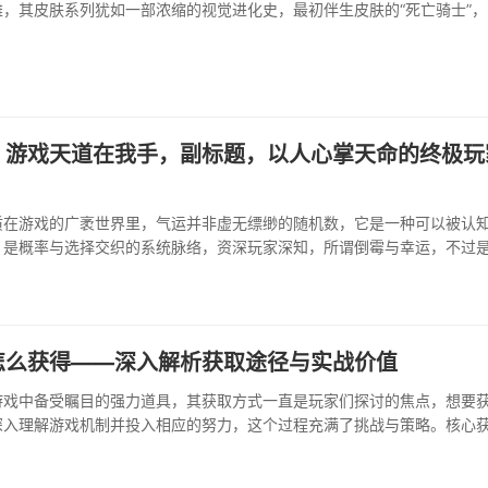
，其皮肤系列犹如一部浓缩的视觉进化史，最初伴生皮肤的“死亡骑士”，
登场，奠定了其皮肤设计的厚重基调，这款皮肤虽质朴，却充满了力量感
的君主，随后推出的“狮心王···
，游戏天道在我手，副标题，以人心掌天命的终极玩
质在游戏的广袤世界里，气运并非虚无缥缈的随机数，它是一种可以被认
，是概率与选择交织的系统脉络，资深玩家深知，所谓倒霉与幸运，不过
戏机制，每一次暴击的未触发，每一次稀有道具的擦肩而过，···
怎么获得——深入解析获取途径与实战价值
游戏中备受瞩目的强力道具，其获取方式一直是玩家们探讨的焦点，想要
深入理解游戏机制并投入相应的努力，这个过程充满了挑战与策略。核心
影的获得并非依靠单一途径，它通常与游戏内的高难度挑战紧密相连，一
与限时开放的巅峰副本，在这个副本中，玩家需要组建默契的队伍，击败