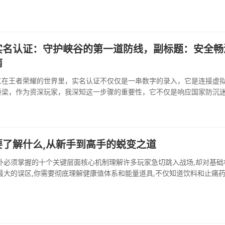
致命穿透，或是狩猎虚空带给法师的···
实名认证：守护峡谷的第一道防线，副标题：安全畅
南
义在王者荣耀的世界里，实名认证不仅仅是一串数字的录入，它是连接虚
桥梁，作为资深玩家，我深知这一步骤的重要性，它不仅是响应国家防沉
守护账号安全的核心基石，未认证的账号如同没有城防的堡垒，极易受到
袭，认证后，系统能更有效地识别玩家群体，为未成年人提供健康的游戏
家提供了持续且稳定的服务保障。认···
要了解什么,从新手到高手的蜕变之道
外必须掌握的十个关键层面核心机制理解许多玩家急切跳入战场,却对基础
最大的误区,你需要彻底理解健康值体系和能量道具,不仅知道饮料和止痛
白能量条分阶段的加速效果,这在转移和决战时至关重要,武器后坐力模式
受,每把枪的弹道都是独特的,记住,高级···