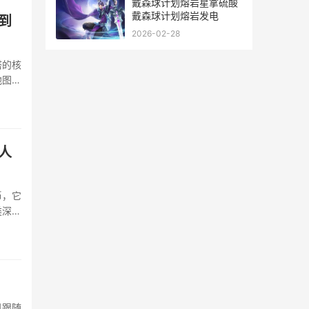
戴森球计划熔岩星拿硫酸
戴森球计划熔岩发电
到
2026-02-28
塔的核
地图上
思路将
···
人
币，它
类深层
家每日
目跟随