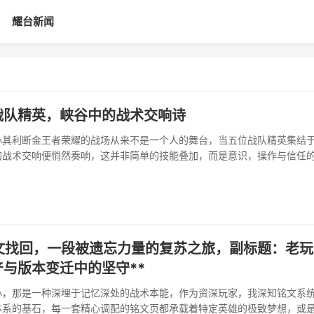
耀台新闻
战队精英，峡谷中的战术交响诗
心其利断金王者荣耀的战场从来不是一个人的舞台，当五位战队精英集结
的战术交响便悄然奏响，这并非简单的技能叠加，而是意识，操作与信任
环节的博弈开始，精英团队的思维便已同步，他们洞察对手的偏好，构筑己
期强势的进攻阵容，或谋划后期发力的稳健布局···
铭文找回，一段被遗忘力量的复苏之旅，副标题：老玩
与版本变迁中的坚守**
心，那是一种深埋于记忆深处的战术本能，作为资深玩家，我深知铭文系
体系的基石，每一套精心调配的铭文页都承载着特定英雄的极致梦想，或