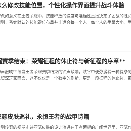
怎么修改技能位置，个性化操作界面提升战斗体验
修改的意义在王者荣耀中，技能释放的速度与准确性直接决定了团战的胜
识到，系统默认的技能键位布局并非适合每一个人，每个人的手掌大小，
惯都存在差异，一套固定的布局难以满足所有需求，因此，修改技能位置
而是一种深度的操作个性···
耀赛季结束：荣耀征程的休止符与新征程的序章**
钟声敲响**每当王者荣耀赛季结束的钟声敲响，峡谷中便弥漫着一种复杂
位资深玩家而言，这不仅仅是一个数字的刷新，更是一段征程的休止符，
，那些逆风翻盘的狂喜，甚至那些遗憾落败的叹息，都在这一刻被暂时封
前段位的最终定格，荣耀战力的结算，以及赛季奖励的···
亚瑟皮肤巡礼，永恒王者的战甲诗篇
典到传奇的视觉史诗亚瑟皮肤的设计演进在王者荣耀的广阔世界里，亚瑟