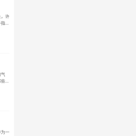
负，许
手指长
并非简
的气
那些日
存，赛
作为一