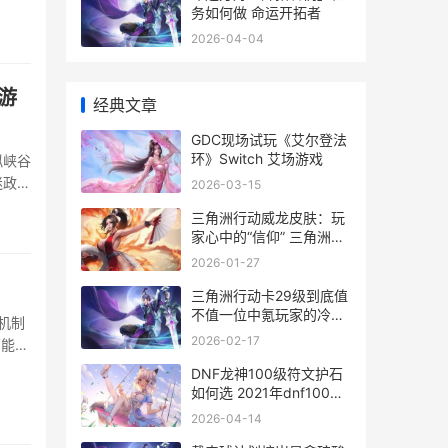
务如何做 命运开拓者
2026-04-04
游
经典文章
GDC现场试玩《艾尔登法
环》Switch 艾场游戏
拟峡谷
迷政策
2026-03-15
盗号与
三角洲行动威龙皮肤：玩
环境，
家心中的“信仰” 三角洲行
动威龙简笔画
2026-01-27
三角洲行动卡29级到底值
不值一位中氪玩家的冷静
机制
策略同享 三角洲行动卡顿
2026-02-17
药能恢
不流畅怎么改设置
需要花
DNF龙神100级符文护石
如何选 2021年dnf100级
龙神刷图加点
2026-04-14