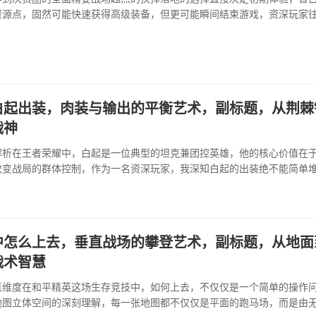
资源点，固然可能快速获得高级装备，但更可能瞬间结束游戏，资深玩家
的次级资源区，这里竞争相对缓和，能有充足时间搜集基础物资，并观察首
白起出装，肉装与输出的平衡艺术，副标题，从荆棘
战神
解析在王者荣耀中，白起是一位典型的坦克兼团控英雄，他的核心价值在
改变战局的群体控制，作为一名资深玩家，我深知白起的出装绝不能简单
伤，控制与战术威慑间找到精妙平衡，他的技能机制决定了装备选择需围
减以及强化嘲讽效果展开，理解这一点是构建所有出装思路的基石。核心
·
中怎么上去，垂直战场的攀登艺术，副标题，从地面
战术智慧
直维度在和平精英这场生存竞技中，如何上去，不仅仅是一个简单的操作
地图立体空间的深刻理解，每一张地图都不仅仅是平面的跑马场，而是由