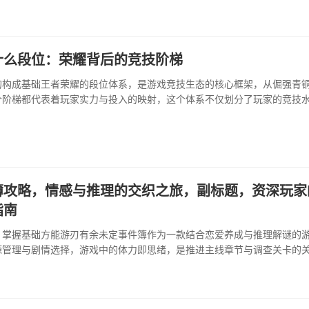
体迷宫，悬崖，高楼，哨塔，水塔，连绵的斜坡与屋顶，共同编织出垂直
家，我的第一课便是用眼睛去“阅读”地形，预判每一个高点可能带来的视
制高点意味着开阔的视野，意味着先敌发现的主动权，但也意···
什么段位：荣耀背后的竞技阶梯
的构成基础王者荣耀的段位体系，是游戏竞技生态的核心框架，从倔强青
个阶梯都代表着玩家实力与投入的映射，这个体系不仅划分了玩家的竞技
晰可见的成长路径，青铜与白银阶段，往往是···
簿攻略，情感与推理的交织之旅，副标题，资深玩家
指南
，掌握基础方能游刃有余未定事件簿作为一款结合恋爱养成与推理解谜的
源管理与剧情选择，游戏中的体力即思绪，是推进主线章节与调查关卡的
理分配，优先完成每日任务与活动以获取更多资源，晶片作为高级货币，
用于扩充背包或···