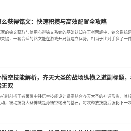
概率从最终奖励中获取，另···
怎么获得铭文：快速积攒与高效配置全攻略
玩家的铭文获取与使用心得铭文系统的基础认知在王者荣耀中，铭文系统
的关键，一套合适的铭文能在游戏开局就建立优势，相当于比对手多了一
不言而喻，然而对于许多新手乃至部分老玩家而言，如何高效获得铭文并
需要厘清的问题，本文将系统性地阐述铭文的获取途径与配置思路。获取
获取并非一蹴而就，···
孙悟空技能解析，齐天大圣的战场纵横之道副标题，
战无双
心机制剖析王者荣耀中孙悟空技能设计紧密贴合齐天大圣的神话形象，其
灵动，被动技能大圣神威是孙悟空输出的基石，每次释放技能后强化下一
这根植于其经典武器金箍棒的特质，此被动的存在决定了孙悟空的战斗节
能打出毁灭伤害，一技能护身咒法则体现了孙悟空的机敏，开启时能抵挡
挡还可获得短暂护盾，这不仅是生存保障，更是高手秀操···