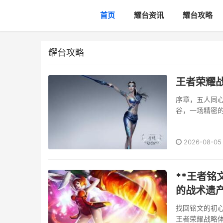
首页
耀台资讯
耀台攻略
耀台攻略
王者荣耀
序章，五人同
谷，一场精密
融合，从BP
体系，或选择前
2026-08-05
**王者
的战术遗产
找回铭文的初
王者荣耀战略