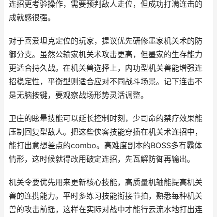
连招更考验操作，需要预判敌人走位，但成功打满连击的
成就感很强。
对于喜爱坦克定位的玩家，提议优先研修墨家机关术的防
御分支。虽然公输家机关术攻击更高，但墨家的生存能力
更适合持久战。在机关兽选择上，内功型机关兽能增强连
招稳定性，平衡型则适合应对不同战斗场景。记下连击不
是无脑按键，要观察战场形势灵活调整。
卫庄的眩晕技能可以延长控制时刻，少司命的禁疗效果能
压制回复型敌人。把这些侠客技能穿插在机关术连招中，
能打出意想差点的combo。高难度副本的BOSS多有霸体
情形，这时候就得改用破定连招，先瓦解防御再输出。
机关令要优先用来更新核心技能，高质量机轴能提高机关
兽的连携能力。平时多练习技能衔接节拍，熟悉每种机关
兽的攻击前摇，这样在实际对战中才能行云流水地打出连