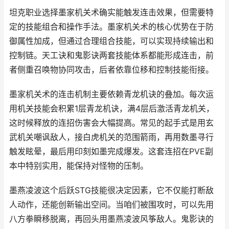
坦克职业选择墨家机关术确实能触发连击效果，但需要特
定的技能组合和操作手法。墨家机关术的核心优势在于防
御属性加成，但通过合理组合技能，可以实现持续输出和
控制链。天工诀和鬼影诀两套技能体系都能形成连击，前
者侧重召唤物协同攻击，后者依靠位移和控制技能衔接。
墨家机关术的连击机制主要依赖青龙机诀的叠加。每次运
用机关技能会积累1层青龙机诀，满4层后激活青龙机关，
这时候释放的连招伤害会大幅提高。常见的起手式是用玄
武机关嘲讽敌人，接白虎机关的范围箭雨，再用数墨寻行
触发眩晕，最后用印刻如墨完成爆发。这套连招在PVE副
本中特别实用，能保持对怪物的压制。
墨燕凌波这个后跃STG技能很决定因素，它不仅能打断敌
人动作，还能创新输出空间。当咱们被围攻时，可以先用
八方拳瞬移脱离，再回头用墨燕凌波风筝敌人。鬼影诀的