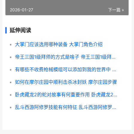
2026-01-27
下一篇 »
延伸阅读
大掌门应该选用哪种装备 大掌门角色介绍
帝王三国1级拜师的方式是啥子 帝王三国1级拜师怎么玩
有哪些不收费枪械模组可以添加到我的世界中 没有不收费的吗
如何在摩尔庄园中顺利击杀冰封妖 摩尔庄园步骤
卧虎藏龙2的蛇对故事有何重要作用 卧虎藏龙2演员
乱斗西游阿修罗技能有何特征 乱斗西游阿修罗阵容