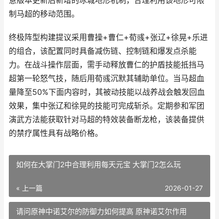
意版本更新后新增的冰城地形机制，合理利用该地形可限
制马超的移动范围。
终极阵型构建提议采用曹操+曹仁+荀彧+张辽+徐晃+乐进
的组合，该配置同时具备减伤链、控制链和爆发点杀能
力。在战斗操作层面，需手动释放曹仁的护盾技能抵挡马
超第一轮怒气技，随后用荀彧沉默其辅助单位。当马超血
量降至50%下面内容时，其被动技能以战养战会触发回血
效果，集中张辽和徐晃的技能可完成斩杀。定期参和军团
演武方法能获取针对马超的特效装备断龙枪，该装备提供
的禁疗属性具有战略价格。
如何在大掌门2中合理利用每天元宝 大掌门2怎么玩
« 上一篇
2026-01-27
请问原神中诺艾尔的防御力如何提高 原神诺艾尔作用