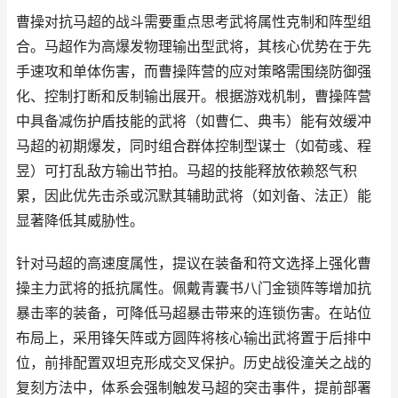
曹操对抗马超的战斗需要重点思考武将属性克制和阵型组
合。马超作为高爆发物理输出型武将，其核心优势在于先
手速攻和单体伤害，而曹操阵营的应对策略需围绕防御强
化、控制打断和反制输出展开。根据游戏机制，曹操阵营
中具备减伤护盾技能的武将（如曹仁、典韦）能有效缓冲
马超的初期爆发，同时组合群体控制型谋士（如荀彧、程
昱）可打乱敌方输出节拍。马超的技能释放依赖怒气积
累，因此优先击杀或沉默其辅助武将（如刘备、法正）能
显著降低其威胁性。
针对马超的高速度属性，提议在装备和符文选择上强化曹
操主力武将的抵抗属性。佩戴青囊书八门金锁阵等增加抗
暴击率的装备，可降低马超暴击带来的连锁伤害。在站位
布局上，采用锋矢阵或方圆阵将核心输出武将置于后排中
位，前排配置双坦克形成交叉保护。历史战役潼关之战的
复刻方法中，体系会强制触发马超的突击事件，提前部署