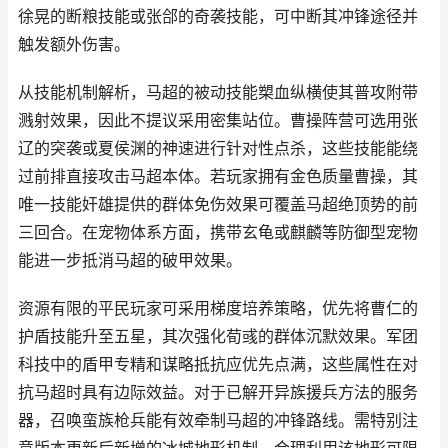
徐晃的断粮技能或张郃的奇袭技能，可中断其冲锋途径并
触发额外伤害。
从技能机制解析，马超的被动技能槊血纵横使其普攻附带
溅射效果，因此不提议采用密集站位。曹操阵营可选用张
辽的突袭或夏侯渊的神速进行针对性点杀，这些技能能绕
过前排直接攻击马超本体。若玩家拥有金色质量曹操，其
唯一技能奸雄提供的群体免伤效果可覆盖马超绝顶势的前
三回合。在宠物体系方面，携带玄龟或麒麟等防御型宠物
能进一步抵消马超的破甲效果。
资源有限的平民玩家可采用梯度培养策略，优先将曹仁的
护盾技能升至五星，其次强化荀彧的群体沉默效果。军团
科技中的盾甲专精和谋略抵抗应优先点满，这些属性在对
抗马超时具有边际效益。对于已解开异族援兵方法的服务
器，召唤蛮族枪兵能有效牵制马超的冲锋路线。需特别注