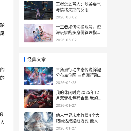
王者怎么骂人：峡谷戾气
与情绪失控的反思
2026-06-02
轮
**王者如何切换账号，资
深玩家的多身份管理指
尾
南，副标题，轻松切换畅
2026-06-02
游峡谷的实用技巧**
经典文章
的
三角洲行动生态传说锦鲤
分布点位图 三角洲行动生
的
态共赢大会
2026-02-28
我的休闲时光2025年12
月双诞礼包码合集 我的休
闲时光官网
2026-01-27
的
他人世界末木竹樱4个大
结局达成路线方式 他人世
人
界末木竹樱线哪个是好结
2026-01-27