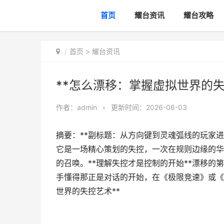
首页
耀台资讯
耀台攻略
首页
>
耀台资讯
**怎么漂移：掌握虚拟世界的失
作者：
admin
•
更新时间：2026-06-03
摘要：**副标题：从方向键到灵魂弧线的玩家
它是一场精心策划的失控，一次在规则边缘的华
的召唤。**理解失控才是控制的开始**漂移
手懂得那正是对话的开始，在《极限竞速》或《G
世界的失控艺术**