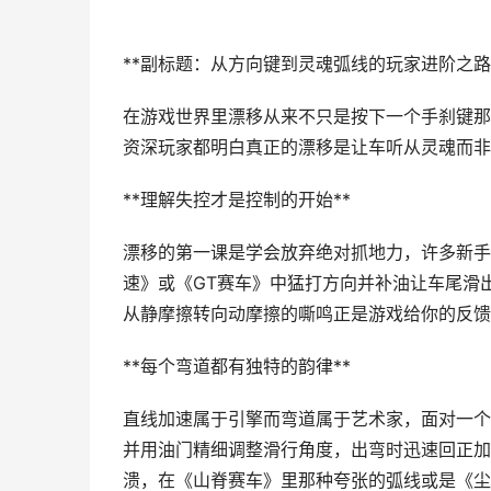
**副标题：从方向键到灵魂弧线的玩家进阶之路
在游戏世界里漂移从来不只是按下一个手刹键那
资深玩家都明白真正的漂移是让车听从灵魂而非
**理解失控才是控制的开始**
漂移的第一课是学会放弃绝对抓地力，许多新手
速》或《GT赛车》中猛打方向并补油让车尾滑
从静摩擦转向动摩擦的嘶鸣正是游戏给你的反馈
**每个弯道都有独特的韵律**
直线加速属于引擎而弯道属于艺术家，面对一个
并用油门精细调整滑行角度，出弯时迅速回正加
溃，在《山脊赛车》里那种夸张的弧线或是《尘