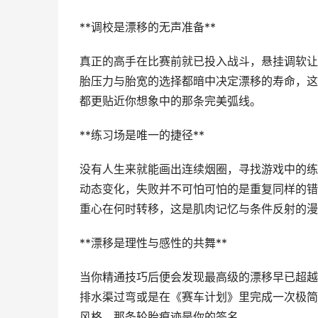
**调校是漂移的无声准备**
真正的高手在比赛前就已投入战斗，悬挂调软让
胎压力与胎宽的选择都暗中决定漂移的寿命，这
都更贴近你想象中的那条完美弧线。
**练习场是唯一的捷径**
没有人生来就能画出连续烟圈，寻找游戏中的练
动态变化，失败并不可怕可怕的是重复同样的错
重心在何时转移，这是肌肉记忆与条件反射的漫
**漂移是理性与感性的共舞**
当你精通技巧后便会发现最高级的漂移早已超越
排水渠过弯或是在《赛车计划》里完成一次极简
风格，那条轮胎痕迹是你的签名。