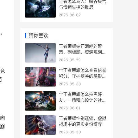
王者怎么骂人：峡谷戾气
与情绪失控的反思
2026-06-02
，
猜你喜欢
王者荣耀钻石消耗的智
慧，副标题，资源规划与
心态博弈的艺术
2026-05-29
**王者荣耀怎么查看信誉
竞
积分，守护峡谷的隐形守
面
护者，副标题，揭秘信誉
2026-05-30
系统与查询全攻略**
**王者荣耀怎么拉黑好
友，一场精心设计的社交
边界守护战副标题**
2026-06-01
向
王者荣耀性别迷雾，虚拟
战场中的真实身份博弈
崩
2026-05-30