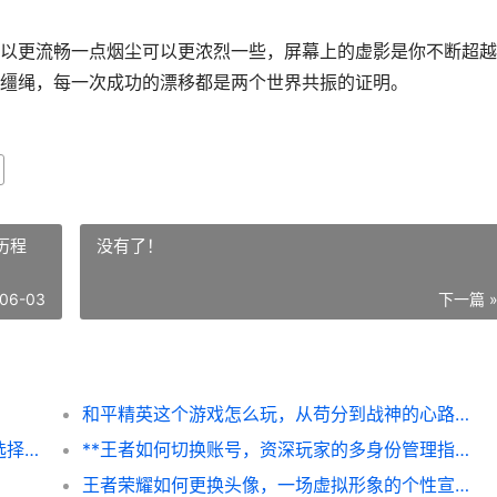
以更流畅一点烟尘可以更浓烈一些，屏幕上的虚影是你不断超越
缰绳，每一次成功的漂移都是两个世界共振的证明。
历程
没有了！
06-03
下一篇 
和平精英这个游戏怎么玩，从苟分到战神的心路历程
王者荣耀玩什么英雄好上分，版本上分英雄选择指南
**王者如何切换账号，资深玩家的多身份管理指南，副标题，轻松切换畅游峡谷的实用技巧**
王者荣耀如何更换头像，一场虚拟形象的个性宣言，副标题，从默认到自定义的指尖艺术