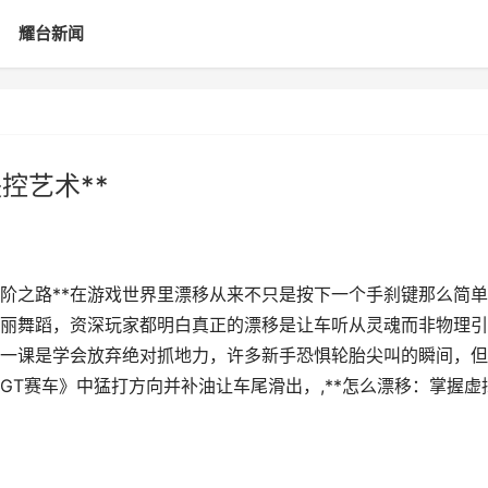
耀台新闻
控艺术**
进阶之路**在游戏世界里漂移从来不只是按下一个手刹键那么简
丽舞蹈，资深玩家都明白真正的漂移是让车听从灵魂而非物理引
的第一课是学会放弃绝对抓地力，许多新手恐惧轮胎尖叫的瞬间，
T赛车》中猛打方向并补油让车尾滑出，,**怎么漂移：掌握虚