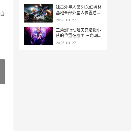
局
狙击外星人第51关红树林
基地全部外星人位置总结
自
狙击外星人第四关
2026-01-27
三角洲行动哈夫克增援小
队的位置在哪里 三角洲行
动哈夫克风格装备
2026-01-27
»