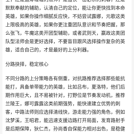
默默奉献的辅助，认清自己的定位，能让你更快找到本命
英雄，如果你操作细腻反应快，不妨尝试露娜，元歌这类
上限极高的英雄，如果你更注重团队意识和节奏把握，那
么张飞，牛魔这类开团型辅助，或者武则天，嬴政这类团
队型法师会是更好选择，不要盲目跟风选择操作复杂的英
雄，适合自己的，才是最好的上分利器。
分路抉择，稳定核心
不同分路的上分策略各有侧重，对抗路推荐选择那些能抗
能打，具备单带能力的英雄，比如吕布，夏洛特，他们后
期作用巨大，且不易被针对，打野位是节奏发动机，推荐
兰陵王，娜可露露这类前期强势，能快速建立优势的刺
客，中路法师则应选择清线快，游走能力强的角色，例如
沈梦溪，王昭君，能迅速支援边路打开局面，发育路射手
是后期保障，狄仁杰，孙尚香自保能力相对出色，是稳健