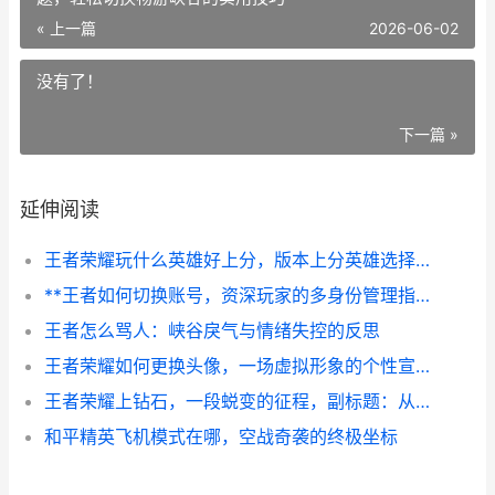
« 上一篇
2026-06-02
没有了！
下一篇 »
延伸阅读
王者荣耀玩什么英雄好上分，版本上分英雄选择指南
**王者如何切换账号，资深玩家的多身份管理指南，副标题，轻松切换畅游峡谷的实用技巧**
王者怎么骂人：峡谷戾气与情绪失控的反思
王者荣耀如何更换头像，一场虚拟形象的个性宣言，副标题，从默认到自定义的指尖艺术
王者荣耀上钻石，一段蜕变的征程，副标题：从混沌到明晰的实战领悟
和平精英飞机模式在哪，空战奇袭的终极坐标