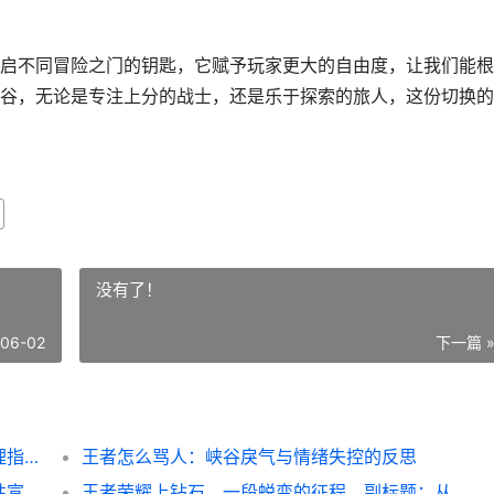
启不同冒险之门的钥匙，它赋予玩家更大的自由度，让我们能根
谷，无论是专注上分的战士，还是乐于探索的旅人，这份切换的
没有了！
-06-02
下一篇 
**王者如何切换账号，资深玩家的多身份管理指南，副标题，轻松切换畅游峡谷的实用技巧**
王者怎么骂人：峡谷戾气与情绪失控的反思
王者荣耀如何更换头像，一场虚拟形象的个性宣言，副标题，从默认到自定义的指尖艺术
王者荣耀上钻石，一段蜕变的征程，副标题：从混沌到明晰的实战领悟