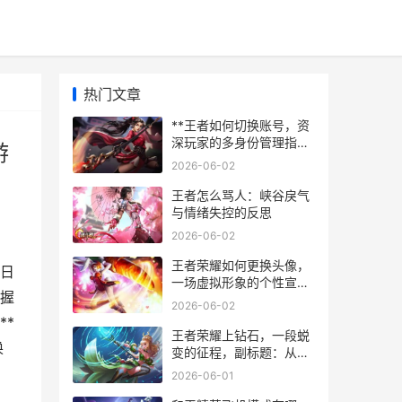
热门文章
**王者如何切换账号，资
深玩家的多身份管理指
游
南，副标题，轻松切换畅
2026-06-02
游峡谷的实用技巧**
王者怎么骂人：峡谷戾气
与情绪失控的反思
2026-06-02
王者荣耀如何更换头像，
也日
一场虚拟形象的个性宣
握
言，副标题，从默认到自
2026-06-02
定义的指尖艺术
**
王者荣耀上钻石，一段蜕
换
变的征程，副标题：从混
沌到明晰的实战领悟
2026-06-01