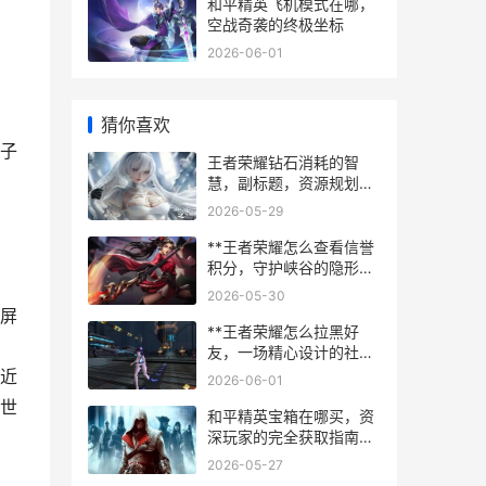
和平精英飞机模式在哪，
空战奇袭的终极坐标
2026-06-01
猜你喜欢
子
王者荣耀钻石消耗的智
慧，副标题，资源规划与
心态博弈的艺术
2026-05-29
**王者荣耀怎么查看信誉
积分，守护峡谷的隐形守
护者，副标题，揭秘信誉
2026-05-30
系统与查询全攻略**
屏
**王者荣耀怎么拉黑好
友，一场精心设计的社交
边界守护战副标题**
近
2026-06-01
世
和平精英宝箱在哪买，资
深玩家的完全获取指南，
副标题，开启你的战术资
2026-05-27
源库