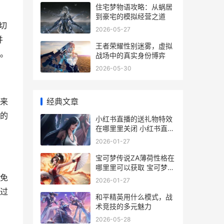
住宅梦物语攻略：从蜗居
到豪宅的模拟经营之道
切
2026-05-27
并
王者荣耀性别迷雾，虚拟
。
战场中的真实身份博弈
2026-05-30
经典文章
来
的
小红书直播的送礼物特效
在哪里里关闭 小红书直播
送礼物连击的步骤与技巧
2026-01-27
宝可梦传说ZA薄荷性格在
哪里里可以获取 宝可梦传
说za薄荷在哪买
免
2026-01-27
过
和平精英用什么模式，战
术竞技的多元魅力
2026-05-28