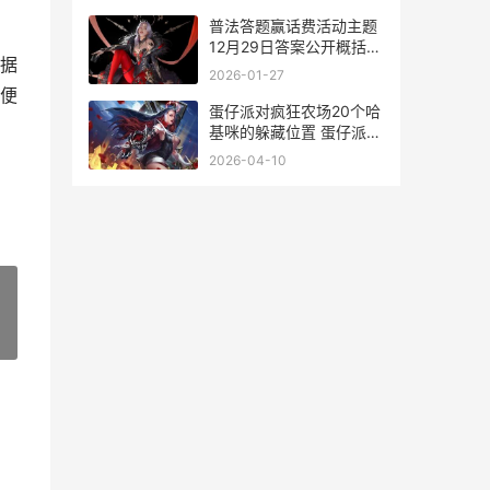
普法答题赢话费活动主题
12月29日答案公开概括
据
中国普法答题抽奖
2026-01-27
便
蛋仔派对疯狂农场20个哈
基咪的躲藏位置 蛋仔派对
疯狂农场快速赚钱
2026-04-10
»