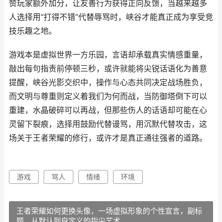
赞玩家额外加分，让友善行为获得正向反馈，当越来越多
人选择用“打得不错”代替辱骂时，峡谷才能真正成为享受竞
技乐趣之地。
游戏本是虚拟世界一方乐园，言语却承载真实情感重量，
敲出每句指责前停顿三秒，或许就能将尖锐话语化为善意
提醒，峡谷光影交织中，操作与心态共同决定战场胜负，
而文明与尊重则定义着我们为何而战，当防御塔倒下可以
重建，水晶破碎可以再战，但那些伤人的话语却可能在心
灵留下裂痕，选择用鼓励代替谩骂，用沉默代替攻击，这
场关于王者荣耀的修行，或许才是真正通往强者的道路。
游戏
骂人
情绪
环境
王者荣耀如何更换头像，一场虚拟形象的个性宣言，副标
题，从默认到自定义的指尖艺术