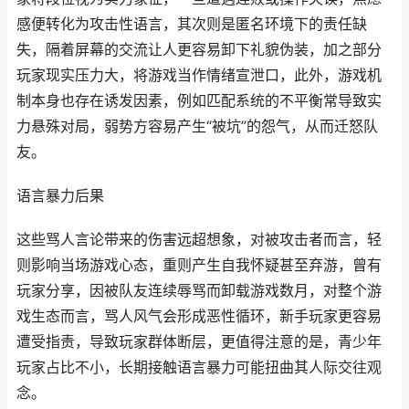
感便转化为攻击性语言，其次则是匿名环境下的责任缺
失，隔着屏幕的交流让人更容易卸下礼貌伪装，加之部分
玩家现实压力大，将游戏当作情绪宣泄口，此外，游戏机
制本身也存在诱发因素，例如匹配系统的不平衡常导致实
力悬殊对局，弱势方容易产生“被坑”的怨气，从而迁怒队
友。
语言暴力后果
这些骂人言论带来的伤害远超想象，对被攻击者而言，轻
则影响当场游戏心态，重则产生自我怀疑甚至弃游，曾有
玩家分享，因被队友连续辱骂而卸载游戏数月，对整个游
戏生态而言，骂人风气会形成恶性循环，新手玩家更容易
遭受指责，导致玩家群体断层，更值得注意的是，青少年
玩家占比不小，长期接触语言暴力可能扭曲其人际交往观
念。