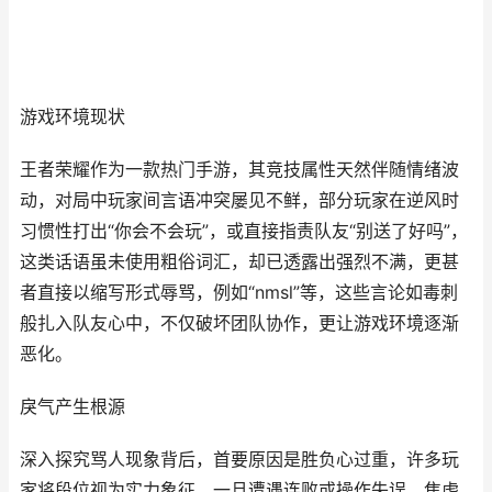
游戏环境现状
王者荣耀作为一款热门手游，其竞技属性天然伴随情绪波
动，对局中玩家间言语冲突屡见不鲜，部分玩家在逆风时
习惯性打出“你会不会玩”，或直接指责队友“别送了好吗”，
这类话语虽未使用粗俗词汇，却已透露出强烈不满，更甚
者直接以缩写形式辱骂，例如“nmsl”等，这些言论如毒刺
般扎入队友心中，不仅破坏团队协作，更让游戏环境逐渐
恶化。
戾气产生根源
深入探究骂人现象背后，首要原因是胜负心过重，许多玩
家将段位视为实力象征，一旦遭遇连败或操作失误，焦虑