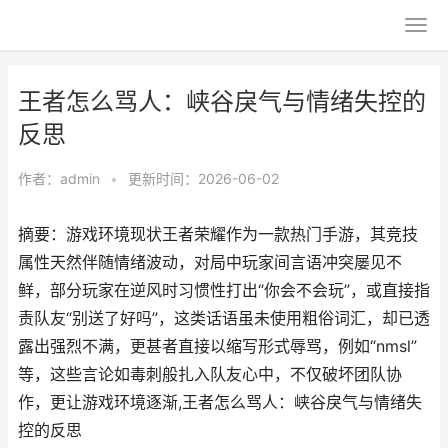
王者怎么骂人：峡谷戾气与情绪失控的
反思
作者：
admin
•
更新时间：2026-06-02
摘要：游戏环境现状王者荣耀作为一款热门手游，其竞技
属性天然伴随情绪波动，对局中玩家间言语冲突屡见不
鲜，部分玩家在逆风时习惯性打出“你会不会玩”，或直接指
责队友“别送了好吗”，这类话语虽未使用粗俗词汇，却已透
露出强烈不满，更甚者直接以缩写形式辱骂，例如“nmsl”
等，这些言论如毒刺般扎入队友心中，不仅破坏团队协
作，更让游戏环境逐渐,王者怎么骂人：峡谷戾气与情绪失
控的反思