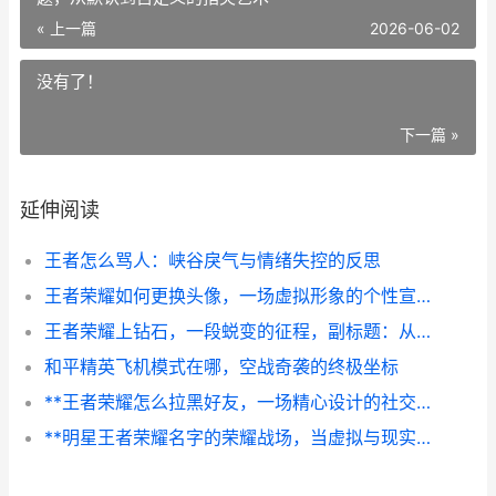
« 上一篇
2026-06-02
没有了！
下一篇 »
延伸阅读
王者怎么骂人：峡谷戾气与情绪失控的反思
王者荣耀如何更换头像，一场虚拟形象的个性宣言，副标题，从默认到自定义的指尖艺术
王者荣耀上钻石，一段蜕变的征程，副标题：从混沌到明晰的实战领悟
和平精英飞机模式在哪，空战奇袭的终极坐标
**王者荣耀怎么拉黑好友，一场精心设计的社交边界守护战副标题**
**明星王者荣耀名字的荣耀战场，当虚拟与现实交相辉映**