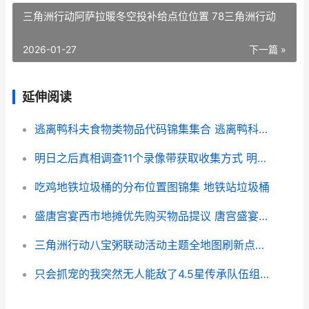
三角洲行动阿萨拉暖冬空投补给点位位置 78三角洲行动
2026-01-27
下一篇 »
延伸阅读
逃离鸭科夫食物类物品代码锦集集合 逃离鸭科夫食物有什么用
明日之后真相调查11个录像带获取收集方式 明日之后真相调查圣托帕尼
吃鸡地铁垃圾桶的分布位置图锦集 地铁站垃圾桶
盛唐宫宴西市地摊优先购买物品提议 唐宫盛宴服饰
三角洲行动八宝粥联动活动主题全地图刷新点位集合 三角洲行动八宝粥容器位置
只会抓宠的我突然无人能敌了4.5星传承队伍组合组合 只会抓宠的我突然无敌了 螳螂技能