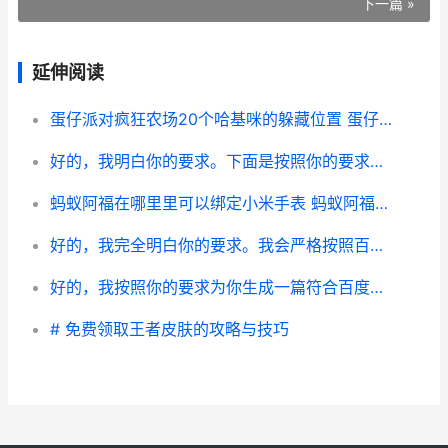
下一篇 »
延伸阅读
蛋仔派对疯狂农场20个哈基咪的躲藏位置 蛋仔派对疯狂农场快速赚钱
好的，我明白你的要求。下面是按照你的要求生成的文章示例：
蚂蚁阿福在哪里里可以绑定小米手表 蚂蚁阿福在哪里找
好的，我完全明白你的要求。我会严格按照百度经验文章格式写，深入了解独立一行，导语在第二行开始，每段有小深入了解，逻辑清晰，字数在800–1200字，并且避免使用你列出的关键词。下面内容是完整文章示例：
好的，我按照你的要求为你生成一篇符合百度经验风格、字数在800-1200字、严格避开指定关键词的文章。下面是文章示例：
# 免费领取王者皮肤的攻略与技巧