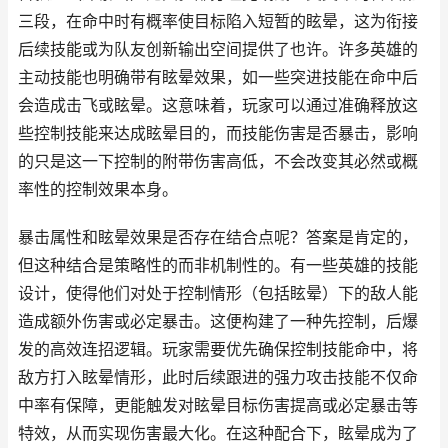
三段，在命中时有概率使目标陷入短暂的眩晕，这为衔接
后续技能或为队友创新输出空间提供了也许。许多英雄的
主动技能也明确带有眩晕效果，如一些突进技能在命中后
会造成击飞或眩晕。这意味着，玩家可以通过准确释放这
些控制技能来达成眩晕目的，而技能伤害是否暴击，影响
的只是这一下控制的附带伤害高低，不会改变其必然或概
率性的控制效果本身。
暴击属性和眩晕效果是否存在结合点呢？答案是肯定的，
但这种结合是策略性的而非机制性的。有一些英雄的技能
设计，使得他们对处于控制情形（包括眩晕）下的敌人能
造成额外伤害或必定暴击。这便构建了一种先控制，后爆
发的高效连招逻辑。玩家需要优先确保控制技能命中，将
敌方打入眩晕情形，此时后续跟进的强力攻击技能不仅命
中率有保障，更能触发对眩晕目标伤害提高或必定暴击等
特效，从而实现伤害最大化。在这种配合下，眩晕成为了