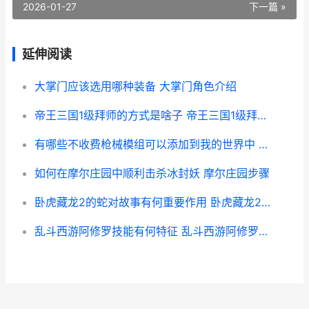
2026-01-27
下一篇 »
延伸阅读
大掌门应该选用哪种装备 大掌门角色介绍
帝王三国1级拜师的方式是啥子 帝王三国1级拜师怎么玩
有哪些不收费枪械模组可以添加到我的世界中 没有不收费的吗
如何在摩尔庄园中顺利击杀冰封妖 摩尔庄园步骤
卧虎藏龙2的蛇对故事有何重要作用 卧虎藏龙2演员
乱斗西游阿修罗技能有何特征 乱斗西游阿修罗阵容