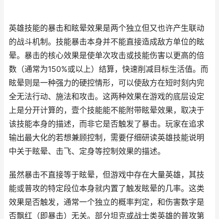
英雄技能的暴击和眩晕效果是两个独立但又也许产生联动
的战斗机制。技能暴击本身并不能直接造成敌方单位的眩
晕。暴击的核心效果是使单次攻击或技能伤害以更高的倍
数（通常为150%或以上）结算，快速削减目标生活值。而
眩晕则是一种强力的硬控情形，可以使敌方在短时刻内完
全无法行动、施法和攻击。这两种效果在游戏的底层设定
上是分开计算的，壹个技能能不能附带眩晕效果，取决于
该技能本身的描述，而非它是否触发了暴击。玩家在追求
输出最大化的若想兼顾控制，需要仔细研读英雄技能说明
中关于眩晕、击飞、定身等控制效果的描述。
虽然暴击不直接等于眩晕，但游戏中存在大量英雄，其技
能或普攻的特定段位本身就内置了触发眩晕的几率。这类
效果是否触发，通常一个独立的概率判定，和伤害数字是
否飘红（即暴击）无关。部分坦克或战士类英雄的普攻第