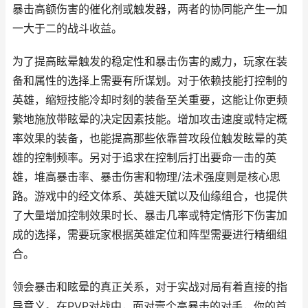
暴击高额伤害的催化剂或触发器，两者的协同能产生一加
一大于二的战斗收益。
为了提高眩晕触发的稳定性和暴击伤害的威力，玩家在装
备和属性的选择上需要有所谋划。对于依赖技能打控制的
英雄，缩短技能冷却时刻的装备至关重要，这能让你更频
繁地施放带眩晕的决定因素技能。增加攻击速度或特定概
率效果的装备，也能提高那些依靠普攻段位触发眩晕的英
雄的控制频率。另对于追求在控制后打出要命一击的英
雄，堆高暴击率、暴击伤害和物理/法术强度则是核心思
路。游戏中的经文体系、英雄天赋以及仙缘组合，也提供
了大量增加控制效果时长、暴击几率或特定情形下伤害加
成的选择，需要玩家根据英雄定位和阵型需要进行精细组
合。
领会暴击和眩晕的真正关系，对于实战对局有着直接的指
导意义。在PVP对战中，面对壹个高暴击的对手，你的首