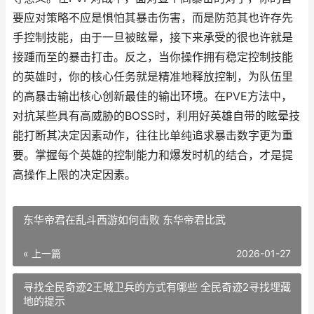
要应对策略不应是惧怕其暴击伤害，而是防范其也许存先
手控制技能，由于一旦被眩晕，接下来承受的很也许就是
接踵而至的暴击打击。反之，当你操作拥有稳定控制技能
的英雄时，你的核心任务就是精准地释放控制，为队伍里
的高暴击输出核心创新最佳的输出环境。在PVE方法中，
对抗某些具有高威胁的BOSS时，利用好英雄自带的眩晕技
能打断其决定因素动作，往往比单纯追求暴击数字更为重
要。掌握每个英雄的控制能力和爆发时机的结合，才是提
高操作上限的决定因素。
东华帝君在乱斗西游如何击败 东华帝君比武
« 上一篇
2026-01-27
寻找全民奇迹2王城卫兵的方式有哪些 全民奇迹2寻找埋藏
地的提示