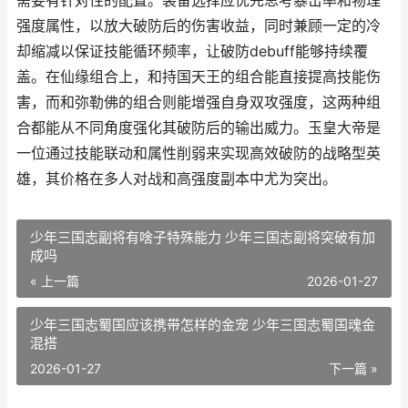
需要有针对性的配置。装备选择应优先思考暴击率和物理
强度属性，以放大破防后的伤害收益，同时兼顾一定的冷
却缩减以保证技能循环频率，让破防debuff能够持续覆
盖。在仙缘组合上，和持国天王的组合能直接提高技能伤
害，而和弥勒佛的组合则能增强自身双攻强度，这两种组
合都能从不同角度强化其破防后的输出威力。玉皇大帝是
一位通过技能联动和属性削弱来实现高效破防的战略型英
雄，其价格在多人对战和高强度副本中尤为突出。
少年三国志副将有啥子特殊能力 少年三国志副将突破有加
成吗
« 上一篇
2026-01-27
少年三国志蜀国应该携带怎样的金宠 少年三国志蜀国魂金
混搭
2026-01-27
下一篇 »