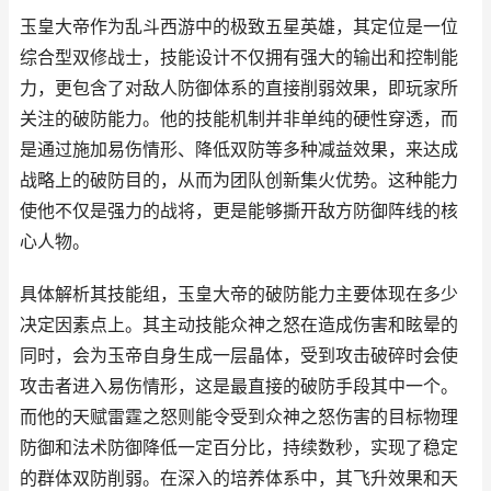
玉皇大帝作为乱斗西游中的极致五星英雄，其定位是一位
综合型双修战士，技能设计不仅拥有强大的输出和控制能
力，更包含了对敌人防御体系的直接削弱效果，即玩家所
关注的破防能力。他的技能机制并非单纯的硬性穿透，而
是通过施加易伤情形、降低双防等多种减益效果，来达成
战略上的破防目的，从而为团队创新集火优势。这种能力
使他不仅是强力的战将，更是能够撕开敌方防御阵线的核
心人物。
具体解析其技能组，玉皇大帝的破防能力主要体现在多少
决定因素点上。其主动技能众神之怒在造成伤害和眩晕的
同时，会为玉帝自身生成一层晶体，受到攻击破碎时会使
攻击者进入易伤情形，这是最直接的破防手段其中一个。
而他的天赋雷霆之怒则能令受到众神之怒伤害的目标物理
防御和法术防御降低一定百分比，持续数秒，实现了稳定
的群体双防削弱。在深入的培养体系中，其飞升效果和天