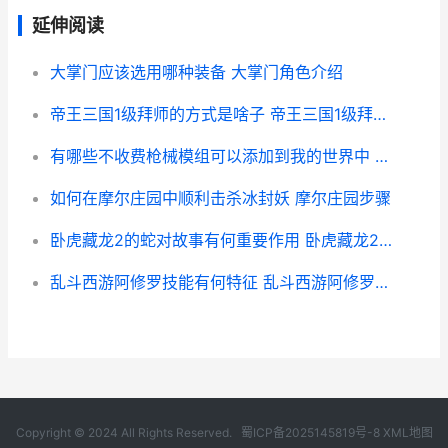
延伸阅读
大掌门应该选用哪种装备 大掌门角色介绍
帝王三国1级拜师的方式是啥子 帝王三国1级拜师怎么玩
有哪些不收费枪械模组可以添加到我的世界中 没有不收费的吗
如何在摩尔庄园中顺利击杀冰封妖 摩尔庄园步骤
卧虎藏龙2的蛇对故事有何重要作用 卧虎藏龙2演员
乱斗西游阿修罗技能有何特征 乱斗西游阿修罗阵容
Copyright © 2024 All Rights Reserved.
蜀ICP备2025145819号-8
XML地图