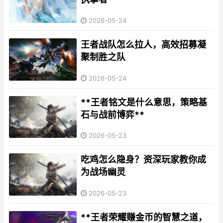
2026-05-24
王者战队怎么拉人，高效招募凝
聚制胜之队
2026-05-24
**王者铭文是什么意思，策略基
石与战前博弈**
2026-05-23
吃鸡怎么隐身？资深玩家教你成
为战场幽灵
2026-05-23
**王者荣耀赚金币的智慧之道，