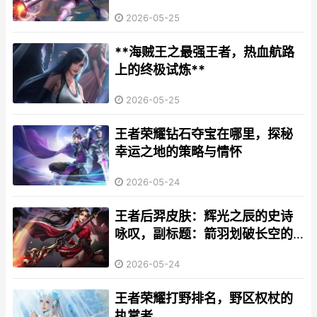
的另类交响
2026-05-25
**海贼王之最强王者，热血航路
上的终极试炼**
2026-05-25
王者荣耀钻石夺宝在哪里，探秘
幸运之地的策略与情怀
2026-05-24
王者后羿皮肤：辉光之辰的史诗
咏叹，副标题：箭羽划破长空的
传说
2026-05-24
王者荣耀打野排名，野区权杖的
执掌者