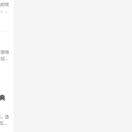
线的优
一，它
者禁地
象征着
典
梁，连
忘，