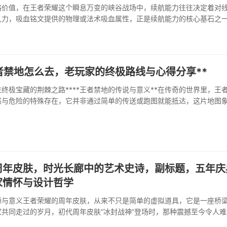
略价值，在王者荣耀这个瞬息万变的峡谷战场中，续航能力往往决定着对
久力，吸血铭文提供的物理或法术吸血属性，正是续航能力的核心基石之
堆砌，而是一种深刻的战略选择，携带吸血铭文的英雄，在前期对拼···
者禁地怎么去，老玩家的终极路线与心得分享**
往终极宝藏的荆棘之路****王者禁地的传说与意义**在传奇的世界里，王
惑与危险的特殊存在，它并非通过简单的传送或跑图就能抵达，这片地图
无数玩家梦寐以求又望而生畏的终极战场，这里盘踞着最强大的···
周年皮肤，时光长廊中的艺术史诗，副标题，五年庆
家情怀与设计哲学
源与意义王者荣耀的周年皮肤，从来不只是简单的虚拟道具，它是一座桥
共同走过的岁月，初代周年皮肤“冰封战神”登场时，那种震撼至今令人难
的技能特效树立了标杆，更承载了游戏一周···