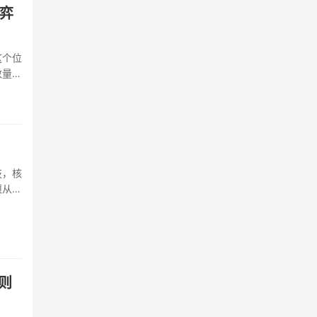
弈
这个位
数量
，需要
经济流
技，核
须从思
变能
则