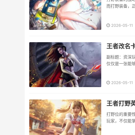
而打野装备，
自成体系的权
刃系列，打野装
2026-05-11
王者改名
副标题：资深
仅仅是一张能
上是将这份“重
···
2026-05-11
王者打野
打野位的重要
玩家，不仅能
选择，直接关
格的打野英雄，