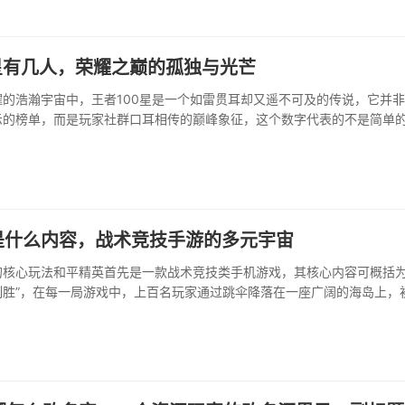
星有几人，荣耀之巅的孤独与光芒
的浩瀚宇宙中，王者100星是一个如雷贯耳却又遥不可及的传说，它并
示的榜单，而是玩家社群口耳相传的巅峰象征，这个数字代表的不是简单
极限，一种将技术意识与毅力淬炼到极致的证明，那么，每个赛季真正能
竟有几人，这个问题的答案，远比一个具体数字更值得玩味。巅峰的模糊
是什么内容，战术竞技手游的多元宇宙
的核心玩法和平精英首先是一款战术竞技类手机游戏，其核心内容可概括为
制胜”，在每一局游戏中，上百名玩家通过跳伞降落在一座广阔的海岛上，
须快速搜寻分散在地图各处的武器，装备和医疗物资，随着时间推移，游