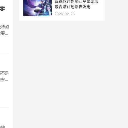
戴森球计划熔岩星拿硫酸
戴森球计划熔岩发电
零
2026-02-28
独特的
需要建
都不是
观察他
要理解
源地，