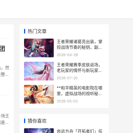
热门文章
王者荣耀诸葛亮出装，掌
控战场节奏的秘钥，副标
团
题，从爆发到续航的进阶
2026-04-28
之路
王者荣耀赛季皮肤返场，
色，然
老玩家的情怀与新玩家的
是整场
机遇，副标题，时光回溯
2026-07-20
启胜利
皮肤归来的意义与影响
命的棋
**和平精英的电影院在哪
里，虚拟战场的视听秘境
**
2026-05-02
一场王
猜你喜欢
而是一
命运方舟「开拓者们」任