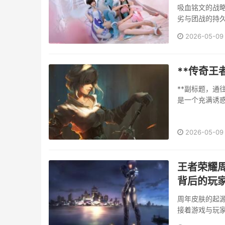
吸血铭文的战
劣与团战的持
并非简单的数值
2026-05-09
**传奇王
**副标题，通
是一个充满诱
挑战与机遇，是
2026-05-09
王者荣耀
背后的玩
周年皮肤的起
接着游戏与玩家
它不仅仅以精湛