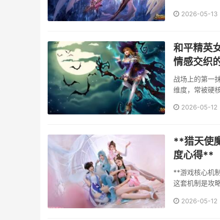
2026-05-13
和平精英
情感交织
战场上的第一
维度，常被硬
脸部，这并非
2026-05-12
色定制界面停留
**猎天
度心得**
**游戏核心机
这套机制是攻
瞬间闪避触发
2026-05-12
机是每位玩家的