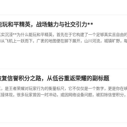
能玩和平精英，战场魅力与社交引力**
真实沉浸**为什么能玩和平精英，首先在于它构建了一个足够真实且自由
你从飞机上一跃而下，广袤的地图便在脚下展开，山川河流，城镇旷野，
决的角落，这种开放的环境带来了无与伦比的探索感，你永远不知道下一
是珍贵的物资，还是潜伏的敌人，这种不确定性正是心跳的源头。游戏的
大地强化了沉浸感···
恢复信誉积分之路，从低谷重返荣耀的副标题
义，是王者荣耀对玩家行为的衡量标尺，它不仅仅是一个数字，更是你在
直接体现，很多玩家曾因一时冲动，或因网络设备问题，被扣除信誉积分
赛甚至匹配赛的困境，那种被峡谷拒之门外的滋味，确实令人懊恼与焦急
分的过程，恰恰是一次···