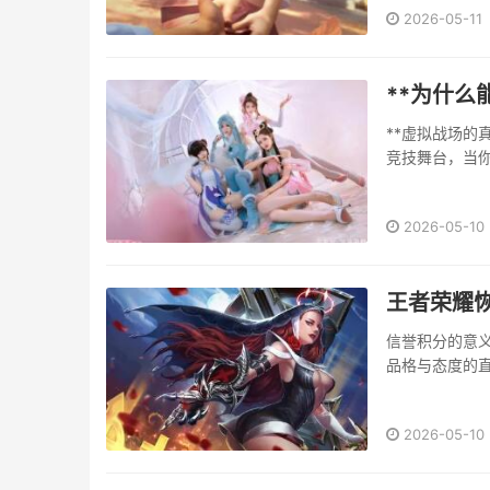
2026-05-11
**为什么
**虚拟战场的
竞技舞台，当
都可能成为对
会遇见什么，
2026-05-10
擎与声效设计极
王者荣耀
信誉积分的意
品格与态度的
无法参与排位
而，恢复信誉积
2026-05-10