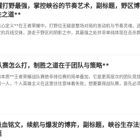
荣耀打野最强，掌控峡谷的节奏艺术，副标题，野区博
之道**
核心定义**在王者荣耀中，打野位无疑是整场对局的发动机与节奏灵魂，
定的兵线交锋，游走于野区的阴影之中，其最强之处并非单纯体现在击杀
游戏时间的精确掌控，以及对敌方心理的持续压迫，一名顶尖的打野玩家
、刺客、指挥官甚至诱饵的多重角色，他的每一次抉择，都牵动着全队的
因此，谈论打野最强，本质上是探讨如何将个人操作与全局···
队赛怎么打，制胜之道在于团队与策略**
的本质**王者荣耀战队赛绝非排位赛的简单叠加，它是更高层次的团队竞
同一人，个人英雄主义在这里往往意味着失败，想要赢得战队赛，首先必
”到“我们”的转变，战队赛考验的是团队的默契度，战术执行力以及临场应
心策···
吸血铭文，续航与爆发的博弈，副标题，峡谷生存法
题