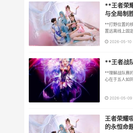
**王者
与全局制胜
**打野位置的
置远离线上固
上，而在于对
2026-05-10
同时扮演猎人
向与攻势节奏，
**王者战
**理解战队赛
心在于五人如
想上完成从“我
力，它更像一场精
2026-05-09
王者荣耀
的永恒命