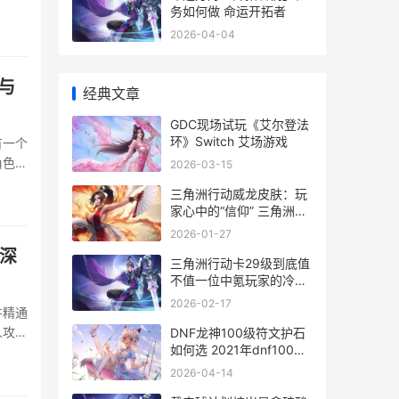
务如何做 命运开拓者
2026-04-04
与
经典文章
GDC现场试玩《艾尔登法
环》Switch 艾场游戏
有一个
角色的
2026-03-15
，在角
三角洲行动威龙皮肤：玩
家心中的“信仰” 三角洲行
动威龙简笔画
2026-01-27
深
三角洲行动卡29级到底值
不值一位中氪玩家的冷静
策略同享 三角洲行动卡顿
2026-02-17
并精通
不流畅怎么改设置
人攻击
DNF龙神100级符文护石
如何选 2021年dnf100级
闪避时
龙神刷图加点
2026-04-14