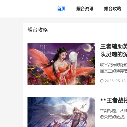
首页
耀台资讯
耀台攻略
耀台攻略
王者辅助
队灵魂的
峡谷战局的隐
而真正的博弈
对局的建筑师
2026-05-13
之门的钥匙。
子。这绝非简单
**王者战
**副标题，从
者荣耀的激战
盘棋局的终局复