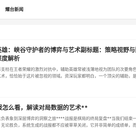
耀台新闻
英雄：峡谷守护者的博弈与艺术副标题：策略视野与
深度解析
形支柱在王者荣耀的激烈对抗中，辅助英雄常被浅薄地视为团队的次要角
艺术，恰恰始于这片被忽视的领域。资深玩家都明白，一个顶尖的辅助，
与节奏的隐形舵手。他们手中没有令人炫目的超高伤害数据，却掌握着开
他们的每一次游走，每一个视野布置，都如同在峡谷棋盘上落下无声却致
的跟随保护，···
报怎么看，解读对局数据的艺术**
胜负表象到深层博弈的洞察之旅****战报是棋局的终局复盘**当我们结束
，无论胜负，系统生成的战报都不应被草草关闭，它并非简单的成绩单，
盘，对资深玩家而言，这份记录的价值远超结算界···