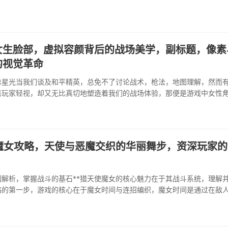
女生脸部，虚拟容颜背后的战场美学，副标题，像素
的视觉革命
抹星光当我们谈及和平精英，总免不了讨论战术，枪法，地图理解，然而
核玩家轻视，却又无比真切地塑造着我们的战场体验，那便是游戏中女性
简单的审美装饰，它是玩家进入虚拟世界的第一身份标识，每一次跳伞前
的片刻，都是一次自我投射的悄然完成，我们选择眉眼的弧···
使魔女攻略，天使与恶魔交织的华丽舞步，资深玩家的
制解析，掌握战斗的基石**猎天使魔女的核心魅力在于其战斗系统，理解
略的第一步，游戏的核心在于魔女时间与连招编织，魔女时间是通过在敌
的特殊状态，此时世界变慢，你能尽情输出，这是战斗节奏的关键，练习
必修课，连招系统则深度无穷，通过拳脚键的不同组合，···