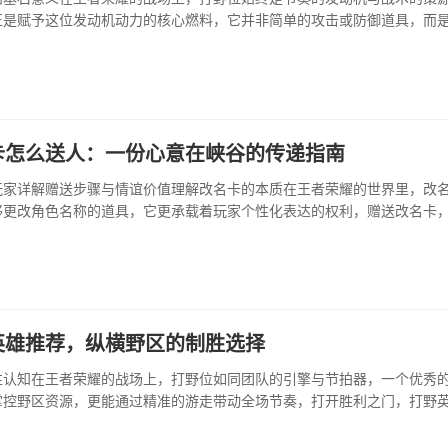
正是赋予这位发动机动力的核心燃料，它并非简单的攻击或防御道具，而
力象征，从最早单一的狩猎宽刃，到如今分支清晰各司其职的游击利剑与
备的每一次演变，都深刻重塑着峡谷的野区生态与···
卡怎么送人：一份心意在峡谷的传递指南
玩家详解赠送步骤与情谊价值理解改名卡的本质在王者荣耀的世界里，改
够更改角色名称的道具，它更承载着玩家个性化表达的权利，赠送改名卡
新定义自我”的机会赠予他人，这是一种超越了普通道具馈赠的心意，它关
英雄推荐，纵横野区的制胜选择
性认知在王者荣耀的战场上，打野位如同团队的引擎与节拍器，一个优秀
掌控野区资源，更能通过精准的游走带动全场节奏，打开胜利之门，打野
系到前期攻势的发起与中期局势的走向，因此，挑选一位适合版本且契合
是迈向胜利的关键一步。版本强势英雄剖析当前版本中，几位英···