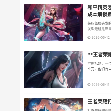
和平精英
成本解锁
获取免费头发
发型无疑是彰
立正确的心态，
2026-05-12
**王者荣
**副标题，一
空壳，他们有
们的语音和动
他的潇洒不···
2026-05-11
王者荣耀
打野装备的战