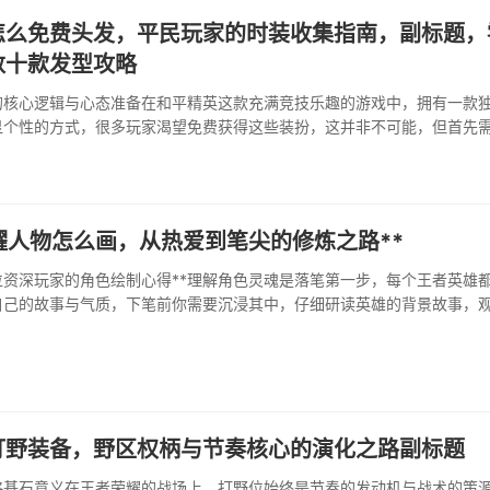
怎么免费头发，平民玩家的时装收集指南，副标题，
数十款发型攻略
的核心逻辑与心态准备在和平精英这款充满竞技乐趣的游戏中，拥有一款
显个性的方式，很多玩家渴望免费获得这些装扮，这并非不可能，但首先
免费获取意味着你需要投入时间和精力，而不是金钱，这···
耀人物怎么画，从热爱到笔尖的修炼之路**
位资深玩家的角色绘制心得**理解角色灵魂是落笔第一步，每个王者英雄
自己的故事与气质，下笔前你需要沉浸其中，仔细研读英雄的背景故事，
作，想象他们活在怎样的世界，例如画李白就不能只画一个持剑侠客，你
打野装备，野区权柄与节奏核心的演化之路副标题
略基石意义在王者荣耀的战场上，打野位始终是节奏的发动机与战术的策