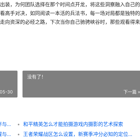
出装，为何团队选择在那个时间点开龙，将这些洞察融入自己的
看高手对决，如同阅读一本活的兵法书，每一场对局都是独特的
走向资深的必经之路，下次当你自己驰骋峡谷时，那些观看得来
没有了！
05-30
下一篇 
王者荣耀如何观看好友比赛，一场无声的陪伴与学习
和平精英怎么才能拍摄游戏内摄影的艺术探索
**和平精英怎么我要了，一名老兵的战术觉醒与沉浸蜕变**
王者荣耀战区怎么设置，新赛季冲分必知的定位秘籍