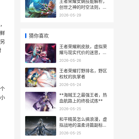
王者荣耀女娲技能解析，
创世之神的时空法则，副
标题，执掌矩阵，重塑战
2026-05-29
场乾坤
，
鲜
猜你喜欢
另
王者荣耀刷皮肤，虚拟荣
对
耀与现实代价的迷思，副
标题，指尖狂欢背后的理
2026-05-26
性审视
王者荣耀打野排名，野区
权杖的执掌者
2026-05-24
个
**海贼王之最强王者，热
小
血航路上的终极试炼**
2026-05-25
和平精英怎么搞浪漫，虚
拟战地的温柔诗篇副标
题，钢枪与玫瑰的另类交
2026-05-25
响