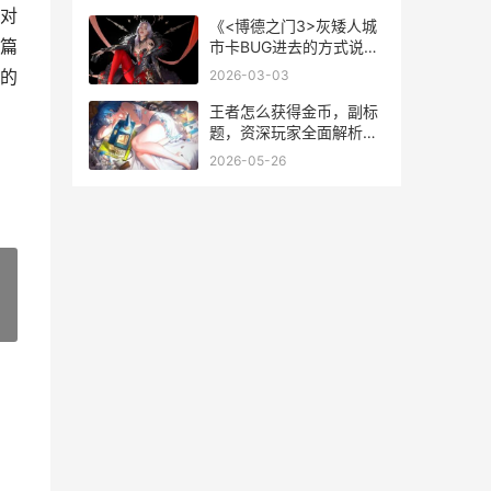
机下载
对
《<博德之门3>灰矮人城
篇
市卡BUG进去的方式说
明》 博德之门3灰矮人是
的
2026-03-03
好人坏人
王者怎么获得金币，副标
题，资深玩家全面解析高
效积累之道
2026-05-26
»