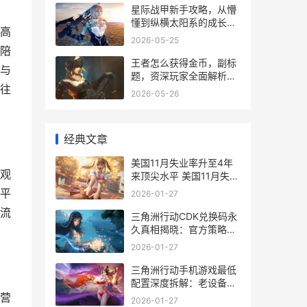
星际战甲新手攻略，从懵
懂到纵横太阳系的成长之
高
路
2026-05-25
陪
王者怎么获得金币，副标
与
题，资深玩家全面解析高
往
效积累之道
2026-05-26
经典文章
美国11月失业率升至4年
观
来顶尖水平 美国11月失业
率公布时间
平
2026-01-27
流
三角洲行动CDK兑换码永
久真相揭晓：官方策略和
玩家陷阱全解析 三角洲行
2026-01-27
动cdk兑换码怎么获得
三角洲行动手机游戏最低
配置深度拆解：老设备还
能稳住几局 三角洲行动手
营
2026-01-27