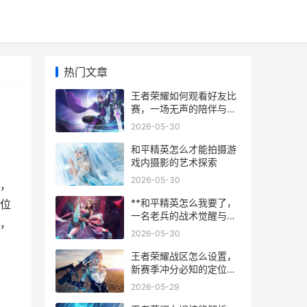
热门文章
王者荣耀如何观看好友比
赛，一场无声的陪伴与学
习
2026-05-30
和平精英怎么才能拍摄游
戏内摄影的艺术探索
2026-05-30
，
**和平精英怎么我要了，
位
一名老兵的战术觉醒与沉
，
浸蜕变**
2026-05-30
王者荣耀战区怎么设置，
新赛季冲分必知的定位秘
籍
2026-05-29