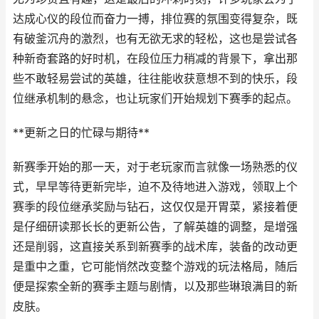
达成心仪的段位而奋力一搏，排位赛的氛围变得复杂，既
有破釜沉舟的激烈，也有无欲无求的轻松，这也是尝试各
种新奇套路的好时机，在段位压力稍减的背景下，拿出那
些不敢轻易尝试的英雄，往往能收获意想不到的快乐，段
位继承机制的悬念，也让玩家们开始规划下赛季的起点。
**更新之日的忙碌与期待**
新赛季开始的那一天，对于老玩家而言就像一场熟悉的仪
式，早早等待更新完毕，迫不及待地进入游戏，领取上个
赛季的段位继承奖励与钻石，这仅仅是开胃菜，紧接着便
是仔细研读那长长的更新公告，了解英雄的调整，是增强
还是削弱，这直接关系到新赛季的战术库，装备的改动更
是重中之重，它可能悄然改变整个游戏的玩法格局，随后
便是探索全新的赛季主题与剧情，以及那些琳琅满目的新
皮肤。