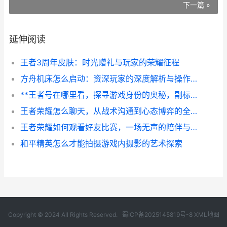
下一篇 »
延伸阅读
王者3周年皮肤：时光赠礼与玩家的荣耀征程
方舟机床怎么启动：资深玩家的深度解析与操作指南
**王者号在哪里看，探寻游戏身份的奥秘，副标题，资深玩家的深度解析与情感共鸣**
王者荣耀怎么聊天，从战术沟通到心态博弈的全面指南，副标题，高效交流决胜峡谷之巅
王者荣耀如何观看好友比赛，一场无声的陪伴与学习
和平精英怎么才能拍摄游戏内摄影的艺术探索
Copyright © 2024 All Rights Reserved.
蜀ICP备2025145819号-8
XML地图