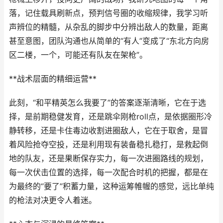
落，记住载具刷新点，预判信号圈的收缩规律，我学习听
声辨位的精髓，从杂乱的脚步中分辨出敌人的数量，距离
甚至意图，团队沟通也从简单的“有人”变成了“东北方向房
区二楼，一个，可能还有队友在架枪”。
**战术层面的精细运营**
此刻，“和平精英怎么我要了”的答案逐渐清晰，它在于选
择，是前期稳健发育，还是跳伞刚枪roll点，是依据圈形冷
静转移，还是卡住毒边收割进圈敌人，它在于取舍，是冒
着风险抢夺空投，还是利用现有装备稳扎稳打，是救起倒
地的队友，还是果断保存实力，每一次进圈路线的规划，
每一次伏击位置的选择，每一次配合时机的把握，都是在
为最终的“要了”积蓄力量，这种运筹帷幄的感觉，远比单纯
的枪法对决更令人着迷。