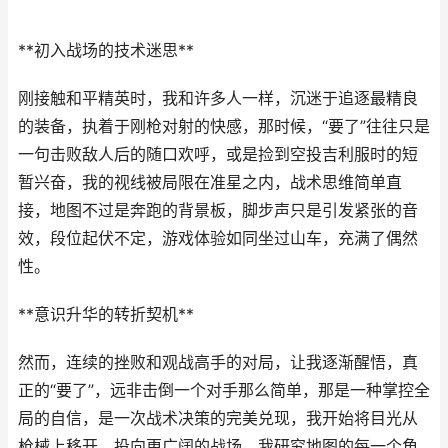
**初入战场的技术迷思**
刚接触和平精英时，我和许多人一样，沉迷于追逐最精良
的装备，执着于刚枪对射的快感，那时候，“要了”往往只是
一句击败敌人后的随口欢呼，或是捡到空投吉利服时的短
暂兴奋，我的视线被局限在准星之内，战术思维简单直
接，地图不过是奔跑的背景板，脚步声只是引发紧张的音
效，段位起伏不定，游戏体验如同坐过山车，充满了偶然
性。
**意识升华的转折契机**
然而，连续的挫败和观战高手的对局，让我逐渐醒悟，真
正的“要了”，远非击倒一个对手那么简单，那是一种掌控全
局的自信，是一次战术决策的完美兑现，我开始将目光从
枪械上移开，投向更广阔的战场，我研究地图的每一个角