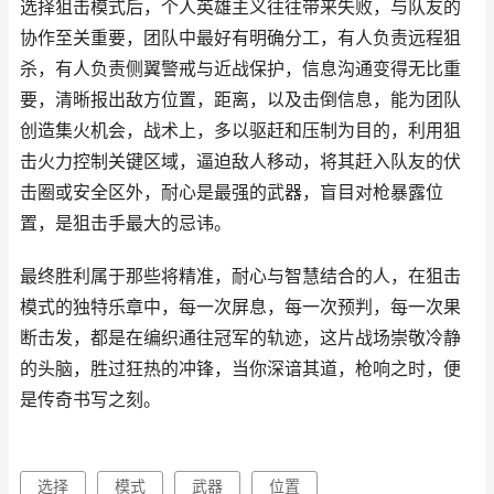
选择狙击模式后，个人英雄主义往往带来失败，与队友的
协作至关重要，团队中最好有明确分工，有人负责远程狙
杀，有人负责侧翼警戒与近战保护，信息沟通变得无比重
要，清晰报出敌方位置，距离，以及击倒信息，能为团队
创造集火机会，战术上，多以驱赶和压制为目的，利用狙
击火力控制关键区域，逼迫敌人移动，将其赶入队友的伏
击圈或安全区外，耐心是最强的武器，盲目对枪暴露位
置，是狙击手最大的忌讳。
最终胜利属于那些将精准，耐心与智慧结合的人，在狙击
模式的独特乐章中，每一次屏息，每一次预判，每一次果
断击发，都是在编织通往冠军的轨迹，这片战场崇敬冷静
的头脑，胜过狂热的冲锋，当你深谙其道，枪响之时，便
是传奇书写之刻。
选择
模式
武器
位置