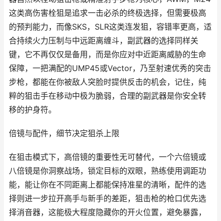
这类高伤害栓狙是追求一击必杀的终极选择，但需要极高
的预判能力，而像SKS，SLR这类连发狙，容错率更高，适
合持续火力压制与中远距离缠斗，副武器的选择同样关
键，它不再仅仅是备用，而是你应对中近距离威胁的生命
保障，一把满配的UMP45或Vector，乃至射速优秀的突击
步枪，都能在你被敌人突脸时提供反击的机会，记住，纯
粹的狙击手在移动中极为脆弱，合理的副武器是你安全转
移的护身符。
倍镜与配件，细节决定狙杀上限
在狙击模式下，高倍镜的重要性无可替代，一个六倍镜或
八倍镜是你洞察战场，锁定目标的双眼，熟练使用调距功
能，能让你在不同距离上都能保持准星的清晰，配件的选
择则进一步拉开高手与新手的差距，狙击枪的枪口优先选
择消音器，这能极大程度隐藏你的开火位置，避免暴露，