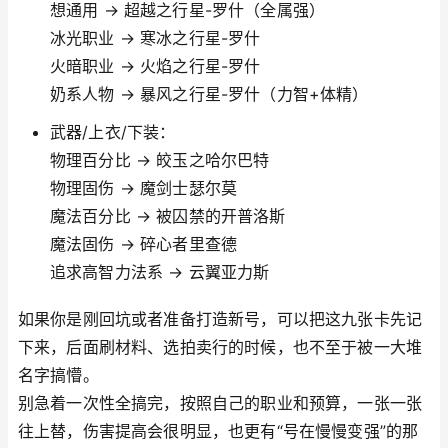
想通用 → 超越之行星-罗什（全属强）
冰光职业 → 寒冰之行星-罗什
火暗职业 → 火焰之行星-罗什
奶系人物 → 暴风之行星-罗什（力智+体精）
武器/上衣/下装：
物理百分比 → 皎玉之哈尔巴特
物理固伤 → 魔剑士瑟尔莫
魔法百分比 → 被囚禁的开普洛斯
魔法固伤 → 碎心者里查德
追求高智力法系 → 云翼亚力斯
如果你是刚回坑或者准备打造新号，可以把这九张卡先记
下来，后面刷材料、选拍卖行的时候，也不至于被一大堆
名字搞懵。
别急着一次性全搞完，按照自己的职业和预算，一张一张
往上替，伤害提高会很明显，也更有“号在慢慢变强”的那