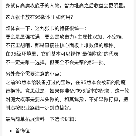
身就有高魔攻底子的人物，智力堆高之后收益会更明显。
这九张卡放在95版本里如何用？
整体看一下，这九张卡的特征很统一：
要么是属强拉满，要么是攻击力+主属性双加，不空档、
不花里胡哨，都是直接往核心面板上堆数值的那种。
在95级环境里，它们基本可以视作“最佳附魔”的代表——
不一定是唯一选择，但完全不会是错的那一批。
另外壹个需要注意的小点：
之前90版本给装备打过的宝珠，在95版本会被新的附魔
替换掉。意思就是，如果你准备冲95版本的配装，这一轮
附魔大概率是要从头做的。和其犹豫，不如早做打算，把
附魔按职业路线一步到位搞好。
最后简单拓展资料一下选卡逻辑：
首饰位：