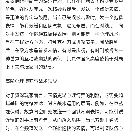
发表情绝非简单的娱乐行为，它在不同场景下扮演着多重
角色，在队友完成一次精妙救援后，发送一个点赞表情，
是迅速的肯定与鼓励，当自己失误被击败时，发一个抱歉
表情，能有效缓和团队气氛，避免矛盾，而在对线期，向
对手发送一个挑衅或搞怪表情，则可能是一种心理战术，
旨在干扰对方心态，打乱其补刀或进攻节奏，团战胜利
后，在敌方水晶前发表情，有时是庆祝，有时则被视为一
种善意的互动或幽默的调侃，其具体含义高度依赖于对局
上下文与玩家间的默契。
高阶心理博弈与战术误导
对于资深玩家而言，表情更是心理博弈的利器，这需要超
越基础的情绪表达，进入战术运用的层面，例如，在草丛
埋伏时，故意向空旷处发送一个回城嘲讽表情，可能引诱
谨慎的对手上前查看，从而落入陷阱，当己方处于劣势
时，在全频道发送一个轻松愉快的表情，可以制造队伍心