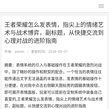
王者荣耀怎么发表情，指尖上的情绪艺
术与战术博弈，副标题，从快捷交流到
心理对战的进阶指南
作者：
admin
•
更新时间：2026-06-01
摘要：表情系统的引入与基础操作在王者荣耀的激烈对战
中，除了精妙的操作和默契的配合，一个恰当的表情往往
能传递出文字无法涵盖的丰富信息，发表情的基础操作十
分便捷，在对局中点击右侧聊天图标旁的圆圈表情按钮，
即可展开表情面板，玩家可以提前在定制系统中装备自己
喜爱的,王者荣耀怎么发表情，指尖上的情绪艺术与战术博
弈，副标题，从快捷交流到心理对战的进阶指南