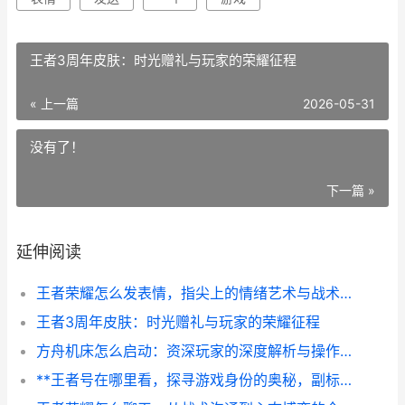
王者3周年皮肤：时光赠礼与玩家的荣耀征程
« 上一篇
2026-05-31
没有了！
下一篇 »
延伸阅读
王者荣耀怎么发表情，指尖上的情绪艺术与战术博弈，副标题，从快捷交流到心理对战的进阶指南
王者3周年皮肤：时光赠礼与玩家的荣耀征程
方舟机床怎么启动：资深玩家的深度解析与操作指南
**王者号在哪里看，探寻游戏身份的奥秘，副标题，资深玩家的深度解析与情感共鸣**