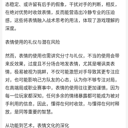
态稳定、或许留有后手的假象，干扰对手的判断，相反，
在绝对优势时收敛表情，反而能营造出冷静专业的压迫
感，这些将表情融入战术思考的用法，体现了游戏理解的
深度。
表情使用的礼仪与潜在风险
然而，表情的使用也需讲究分寸与礼仪，不当的使用会带
来反效果，过度且不分场合地发表情，尤其是嘲讽类表
情，极易被视为挑衅，不仅可能激怒对手导致其更专注应
对，也可能影响己方队友的心态，认为你不够专注对局，
在高端局或职业赛事中，表情的使用往往更加谨慎，因为
每一位玩家都深知，任何多余的情绪暴露都可能成为被对
手利用的信息，因此，懂得在何时收敛，与懂得在何时释
放，是同等重要的智慧。
从功能到艺术，表情文化的深化