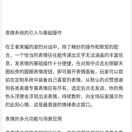
表情系统的引入与基础操作
在王者荣耀的激烈对战中，除了精妙的操作和默契的配
合，一个恰当的表情往往能传递出文字无法涵盖的丰富信
息，发表情的基础操作十分便捷，在对局中点击右侧聊天
图标旁的圆圈表情按钮，即可展开表情面板，玩家可以提
前在定制系统中装备自己喜爱的表情，从默认的点赞感谢
到各类英雄专属表情应有尽有，选定后点击发送，你的角
色头顶便会浮现出该表情，持续数秒，向全场玩家展示你
的此刻心情，这是最直接的情绪表达窗口。
表情的多元功能与场景应用