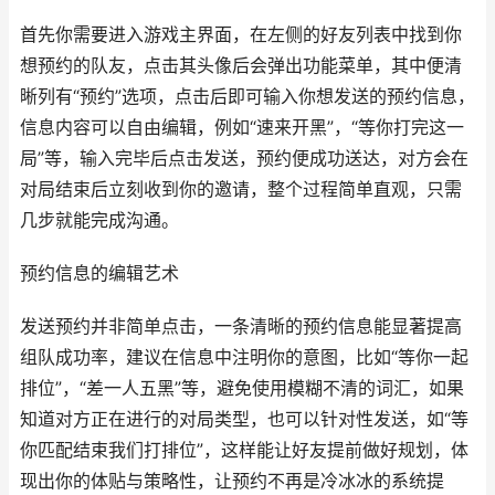
首先你需要进入游戏主界面，在左侧的好友列表中找到你
想预约的队友，点击其头像后会弹出功能菜单，其中便清
晰列有“预约”选项，点击后即可输入你想发送的预约信息，
信息内容可以自由编辑，例如“速来开黑”，“等你打完这一
局”等，输入完毕后点击发送，预约便成功送达，对方会在
对局结束后立刻收到你的邀请，整个过程简单直观，只需
几步就能完成沟通。
预约信息的编辑艺术
发送预约并非简单点击，一条清晰的预约信息能显著提高
组队成功率，建议在信息中注明你的意图，比如“等你一起
排位”，“差一人五黑”等，避免使用模糊不清的词汇，如果
知道对方正在进行的对局类型，也可以针对性发送，如“等
你匹配结束我们打排位”，这样能让好友提前做好规划，体
现出你的体贴与策略性，让预约不再是冷冰冰的系统提