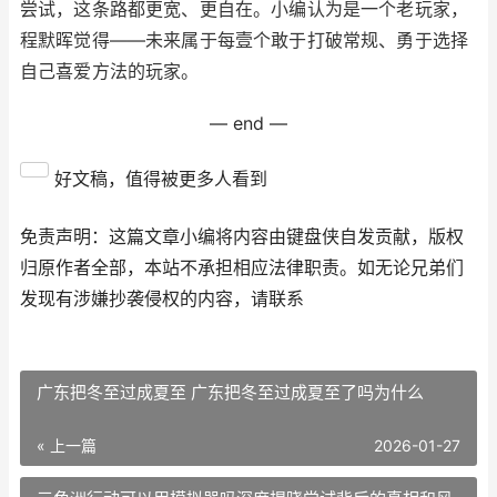
尝试，这条路都更宽、更自在。小编认为是一个老玩家，
程默晖觉得——未来属于每壹个敢于打破常规、勇于选择
自己喜爱方法的玩家。
— end —
好文稿，值得被更多人看到
免责声明：这篇文章小编将内容由键盘侠自发贡献，版权
归原作者全部，本站不承担相应法律职责。如无论兄弟们
发现有涉嫌抄袭侵权的内容，请联系
广东把冬至过成夏至 广东把冬至过成夏至了吗为什么
« 上一篇
2026-01-27