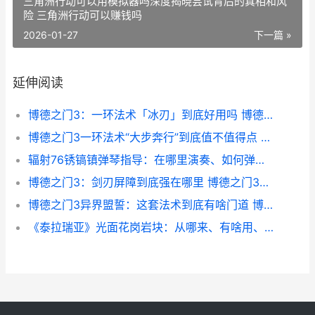
三角洲行动可以用模拟器吗深度揭晓尝试背后的真相和风
险 三角洲行动可以赚钱吗
2026-01-27
下一篇 »
延伸阅读
博德之门3：一环法术「冰刃」到底好用吗 博德之门3一化众多法阵
博德之门3一环法术“大步奔行”到底值不值得点 博德之门3一环和二环法术区别
辐射76锈镐镇弹琴指导：在哪里演奏、如何弹、要注意啥 辐射76 生锈的钥匙
博德之门3：剑刃屏障到底强在哪里 博德之门3剑咏者
博德之门3异界盟誓：这套法术到底有啥门道 博德之门3异界誓缚能抓什么
《泰拉瑞亚》光面花岗岩块：从哪来、有啥用、值得刷吗 泰拉瑞亚光之女皇掉落物品一览