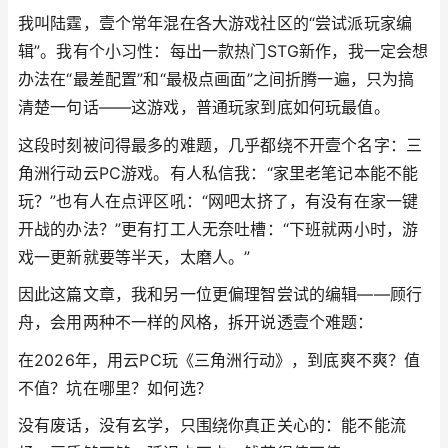
我叫陆霆，壹个常年混在各大游戏社区的“尝试派玩家编
辑”。我有个小习性：每出一款热门STG新作，我一定会想
办法在“最差配置”和“最极点画面”之间折腾一遍，只为搞
清楚一句话——这游戏，普通玩家到底如何玩最值。
这段时刻被问得最多的难题，几乎都绕不开壹个名字：三
角洲行动云PC游戏。有人私信我：“家里老笔记本能不能
玩？”也有人在点评区吼：“网吧太挤了，有没有在家一键
开战的办法？”更有打工人无奈吐槽：“下班就两小时，游
戏一更新就要等半天，太磨人。”
因此这篇文章，我和另一位更偏理智尝试的编辑——顾行
舟，会用两种不一样的风格，拆开说透壹个难题：
在2026年，用云PC玩《三角洲行动》，到底爽不爽？值
不值？坑在哪里？如何选？
没有废话，没有玄学，只围绕你真正关心的：能不能流