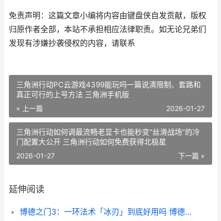
免责声明：这篇文章小编将内容由键盘侠自发贡献，版权
归原作者全部，本站不承担相应法律职责。如无论兄弟们
发现有涉嫌抄袭侵权的内容，请联系
三角洲行动PC云游戏4399能玩吗一篇说清限制、套路和
真正可行的上号方法 三角洲手机版
« 上一篇
2026-01-27
三角洲行动如何调最流畅老显卡也能秒变“丝滑战场”的冷
门配置大公开 三角洲行动如何免费获得北极星
2026-01-27
下一篇 »
延伸阅读
博德之门3：一环法术「冰刃」到底好用吗 博德之门3一化众多法阵