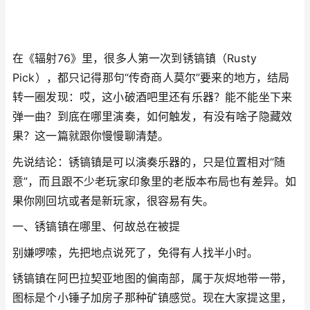
在《辐射76》里，很多人第一次到锈镐镇（Rusty
Pick），都只记得那句“传奇商人莫尔”要来的地方，结局
转一圈发现：哎，这小破酒吧里还有乐器？能不能坐下来
弹一曲？到底在哪里演奏，如何触发，有没有啥子隐藏效
果？这一篇就跟你慢慢聊清楚。
先说结论：锈镐镇是可以演奏乐器的，只是位置相对“随
意”，而且跟不少老玩家印象里的老版本布局也有差异。如
果你刚回坑或者是新玩家，很容易有失。
一、锈镐镇在哪里、何故总在被提
别嫌啰嗦，先把地点说死了，免得有人找半小时。
锈镐镇在阿巴拉契亚地图的偏南部，属于灰烬地带一带，
图标是个小锤子加房子那种矿镇感觉。现在大家提这里，