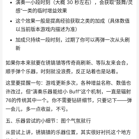
演奏一小段时刻（大概 30 秒左右），会获取“鼓舞/灵
感”一类的临时增益效果
这个效果一般是提高经验获取之类的加成（具体数值
以当前版本游戏内描述为准）
加成只持续一段时刻，过期了你可以再弹一次从头刷
新
如果你本来就要在锈镐镇等传奇商刷新、等队友来会合，
顺手弹个乐器，时刻就没浪费，反正站着也是站着。
这里要提醒一句：游戏更新多次，各种增益名称、数值也
许改过，但“演奏乐器能给小 Buff”这个机制，一直是辐射
76的传统其中一个。你不需要钻研细节，只要记下——弹
一会儿，多一点收益，不亏。
五、乐器尝试的小细节：图个气氛就行
从尝试上讲，锈镐镇的乐器位置，其实很好衬托这个地方