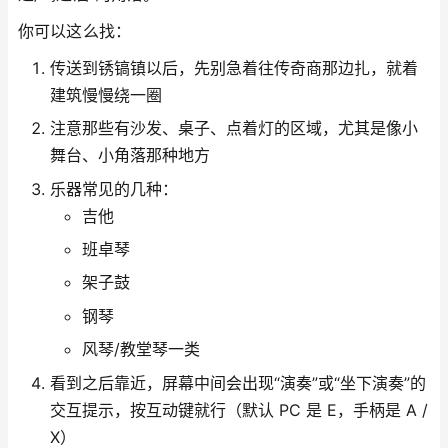
你可以这么找：
传送到锈镐镇以后，先别急着往传奇商那边扎，就着
建筑慢慢绕一圈
注意那些有沙发、桌子、点着灯的区域，尤其是像小
舞台、小角落那种地方
乐器常见的几种：
吉他
班卓琴
架子鼓
钢琴
风琴/教堂琴一类
看到之后靠近，屏幕中间会出现“演奏”或“坐下演奏”的
交互提示，按互动键就行（默认 PC 是 E，手柄是 A /
X）