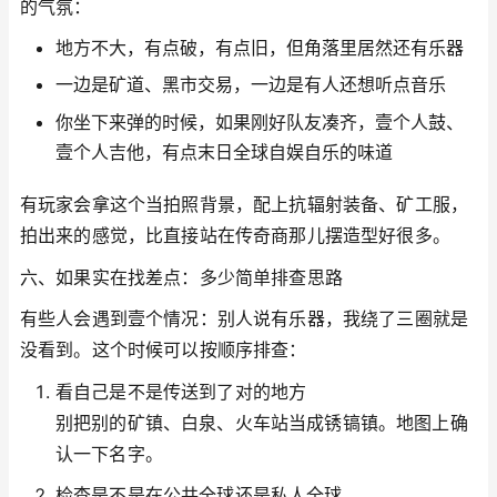
的气氛：
地方不大，有点破，有点旧，但角落里居然还有乐器
一边是矿道、黑市交易，一边是有人还想听点音乐
你坐下来弹的时候，如果刚好队友凑齐，壹个人鼓、
壹个人吉他，有点末日全球自娱自乐的味道
有玩家会拿这个当拍照背景，配上抗辐射装备、矿工服，
拍出来的感觉，比直接站在传奇商那儿摆造型好很多。
六、如果实在找差点：多少简单排查思路
有些人会遇到壹个情况：别人说有乐器，我绕了三圈就是
没看到。这个时候可以按顺序排查：
看自己是不是传送到了对的地方
别把别的矿镇、白泉、火车站当成锈镐镇。地图上确
认一下名字。
检查是不是在公共全球还是私人全球