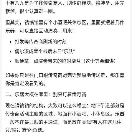
十有八九是为了找传奇商人、刷传奇模块、换装备，用完
就溜，很少认真逛一圈。
但其实，锈镐镇里有个小酒吧兼休息区，里面就摆着几件
乐器，可以直接互动演奏，用来：
打发等传奇商刷新的时刻
偶尔凑成壹个核后末日“乐队”
顺便拿一点演奏带来的临时增益（这个等会细讲）
如果你只是在门口跟传奇商对完话就原地传送走，那乐器
你是肯定没看到的。
二、乐器大概在哪里：别只盯着传奇商
现在锈镐镇的结构，大致可以这么领会：地下矿道部分是
传奇商活动主题的区域，地面有小酒吧、小休息区。乐器
一般不在最显眼的主通道，而是放在类似“有人在这儿住
过/喝过酒”的角落。