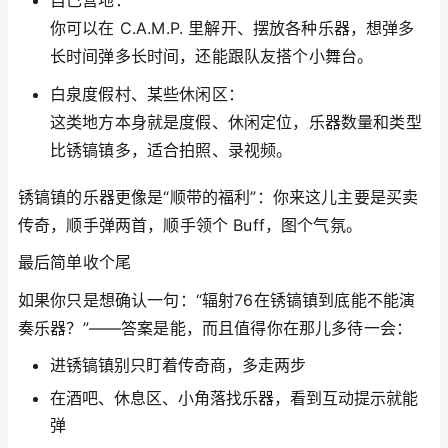
你可以在 C.A.M.P. 里解开、摆放各种乐器，想弹多
长时间弹多长时间，还能跟队友搭个小舞台。
白泉度假村、某些休闲区：
这类地方本身就是度假、休闲定位，乐器数量和类型
比锈镐镇多，适合拍照、录视频。
锈镐镇的乐器更像是“顺带的福利”：你来这儿主要是买卖
传奇，顺手弹两首，顺手领个 Buff，图个气氛。
最后简单收个尾
如果你只是想确认一句：“辐射76在锈镐镇到底能不能演
奏乐器？”——答案是能，而且值得你在那儿多待一会：
进锈镐镇别只盯着传奇商，多走两步
在酒吧、休息区、小角落找乐器，看到互动提示就能
弹