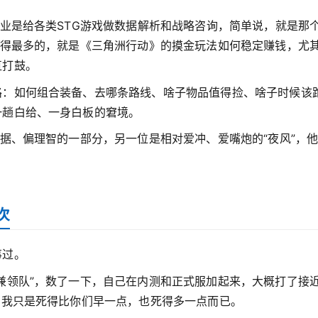
职业是给各类STG游戏做数据解析和战略咨询，简单说，就是那
问得最多的，就是《三角洲行动》的摸金玩法如何稳定赚钱，尤
直打鼓。
路：如何组合装备、去哪条路线、啥子物品值得捡、啥子时候该
一趟白给、一身白板的窘境。
数据、偏理智的一部分，另一位是相对爱冲、爱嘴炮的“夜风”，
次
事过。
兼领队”，数了一下，自己在内测和正式服加起来，大概打了接
实我只是死得比你们早一点，也死得多一点而已。