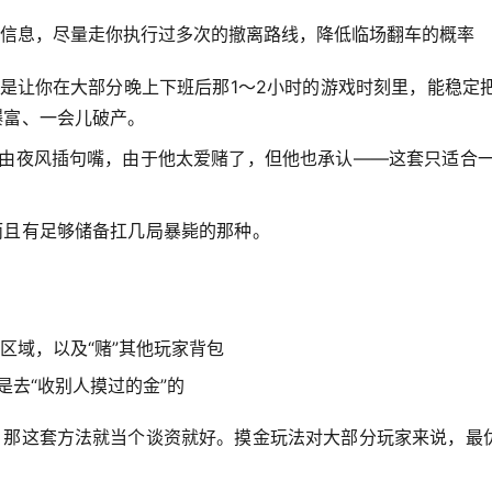
信息，尽量走你执行过多次的撤离路线，降低临场翻车的概率
，是让你在大部分晚上下班后那1～2小时的游戏时刻里，能稳定
爆富、一会儿破产。
由夜风插句嘴，由于他太爱赌了，但他也承认——这套只适合
而且有足够储备扛几局暴毙的那种。
区域，以及“赌”其他玩家背包
是去“收别人摸过的金”的
，那这套方法就当个谈资就好。摸金玩法对大部分玩家来说，最