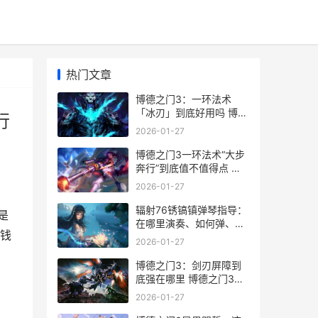
热门文章
博德之门3：一环法术
「冰刃」到底好用吗 博德
行
之门3一化众多法阵
2026-01-27
博德之门3一环法术“大步
奔行”到底值不值得点 博
德之门3一环和二环法术
2026-01-27
区别
辐射76锈镐镇弹琴指导：
是
在哪里演奏、如何弹、要
赚钱
注意啥 辐射76 生锈的钥
2026-01-27
匙
博德之门3：剑刃屏障到
底强在哪里 博德之门3剑
咏者
2026-01-27