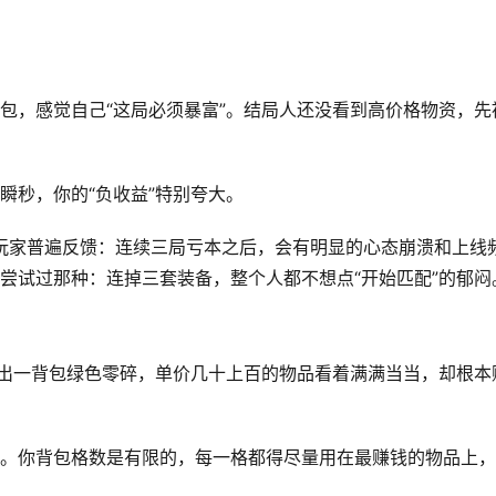
包，感觉自己“这局必须暴富”。结局人还没看到高价格物资，先
瞬秒，你的“负收益”特别夸大。
通玩家普遍反馈：连续三局亏本之后，会有明显的心态崩溃和上线
尝试过那种：连掉三套装备，整个人都不想点“开始匹配”的郁闷
带出一背包绿色零碎，单价几十上百的物品看着满满当当，却根本
。你背包格数是有限的，每一格都得尽量用在最赚钱的物品上，