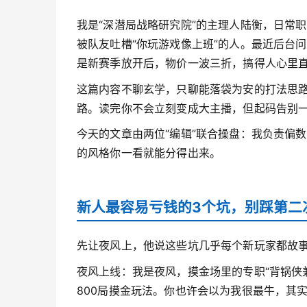
我是“深潜局战略研究院”的主理人陆衡，日常
被队友吐槽“你玩游戏像上班”的人。最近后台
是新赛季放开后，物价一波三折，搞得人心里
这篇内容不聊玄学，只聊能落袋为安的打法思
路。读完你不会立刻变成大主播，但起码告别
今天的文章由两位“编辑”联合操盘：我负责偏
的风格你一看就能分得出来。
新人最容易亏钱的3个坑，别踩第二
先让夜风上，他说这些坑几乎每个新玩家都故
夜风上线：我是夜风，摸金场里的专职“背锅侠
800局摸金玩法。你也许会以为我很最牛，其