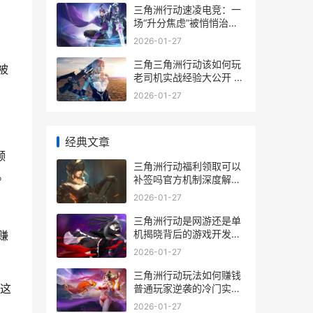
极星
三角洲行动速凌电竞：一
场“升分焦虑”被悄悄治愈
的新方法革命 三角洲行动
2026-01-27
速凌电竞小剧场
三角三角洲行动该如何玩
被
老司机实战经验大公开 三
角三角洲行动如何获得
2026-01-27
2×2保险
经典文章
频
三角洲行动福利领取可以
。
补签吗官方机制深度解析
和玩家亲历经验 三角洲行
2026-01-27
动福利补偿设备在哪儿刷
新
三角洲行动是网游还是单
机揭晓背后的游戏开发逻
赚
辑和玩家热议 三角洲行动
2026-01-27
是网易的还是腾讯的
三角洲行动玩法如何赚钱
这
普通玩家逆袭的冷门实战
指导 三角洲行动玩法详解
2026-01-27