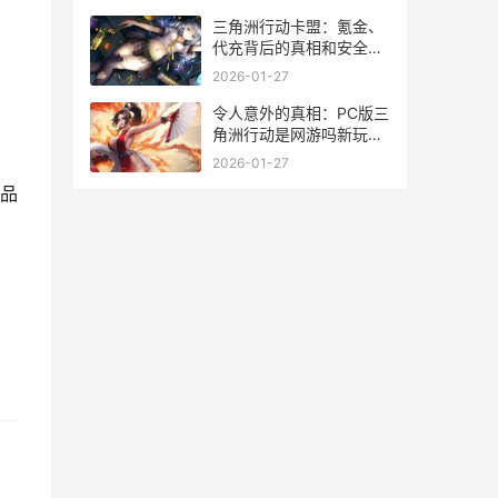
三角洲行动卡盟：氪金、
代充背后的真相和安全避
坑指导 三角洲行动卡盟在
2026-01-27
线自助下单轰炸
令人意外的真相：PC版三
角洲行动是网游吗新玩家
别再被迷惑 令人意外的结
2026-01-27
局
品