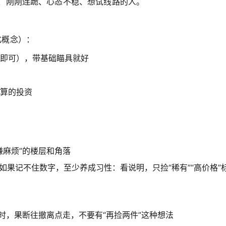
、刚刚连跪、心态不稳、想试线路的人。
。
化概念）：
即可），带基础瞄具就好
算的投资
嫌麻烦”的楼层和角落
如果记不住数字，至少养成习性：看说明，只捡“稀有”“高价格”
时，果断往撤离点走，不要有“再捡两件”这种想法