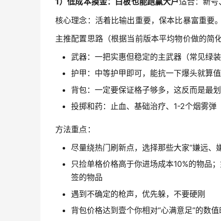
1）低成本摸金：白板也能跑赢大户
适合：新号
核心理念：活着比输出重要，保本比暴富重要
主推配置思路（根据当前版本平均物价做的简
武器：一把实惠但稳定的主武器（常见绿装
护甲：中等护甲即可，能抗一下爆头就算值
背包：一定要保证格子够多，这反而是最划
投掷和药：止血、基础治疗、1-2个烟雾弹
方法重点：
尽量绕热门刷新点，选择那些大家“嫌远、
只捡单格价格高于你进场成本10%的物品；
签的物品
遇到不确定的枪声，优先躲，不要硬刚
背包价格达到壹个你相对“心满意足”的数值