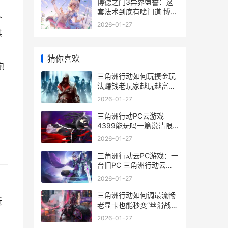
博德之门3异界盟誓：这
套法术到底有啥门道 博德
个
之门3异界誓缚能抓什么
2026-01-27
其
猜你喜欢
跑
三角洲行动如何玩摸金玩
法赚钱老玩家越玩越富的
冷门细节大公开 三角洲行
他
2026-01-27
动如何玩摸金模式
三角洲行动PC云游戏
4399能玩吗一篇说清限
制、套路和真正可行的上
2026-01-27
号方法 三角洲手机版
三角洲行动云PC游戏：一
台旧PC 三角洲行动云游
戏
2026-01-27
三角洲行动如何调最流畅
近
老显卡也能秒变“丝滑战
场”的冷门配置大公开 三
2026-01-27
角洲行动如何免费获得北