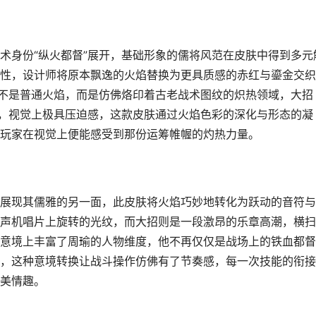
术身份“纵火都督”展开，基础形象的儒将风范在皮肤中得到多元
性，设计师将原本飘逸的火焰替换为更具质感的赤红与鎏金交织
的不是普通火焰，而是仿佛烙印着古老战术图纹的炽热领域，大招
出，视觉上极具压迫感，这款皮肤通过火焰色彩的深化与形态的凝
玩家在视觉上便能感受到那份运筹帷幄的灼热力量。
展现其儒雅的另一面，此皮肤将火焰巧妙地转化为跃动的音符与
声机唱片上旋转的光纹，而大招则是一段激昂的乐章高潮，横扫
意境上丰富了周瑜的人物维度，他不再仅仅是战场上的铁血都督
，这种意境转换让战斗操作仿佛有了节奏感，每一次技能的衔接
美情趣。