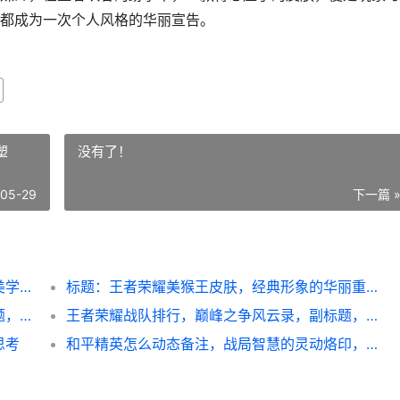
都成为一次个人风格的华丽宣告。
塑
没有了！
-05-29
下一篇 
王者荣耀周瑜皮肤鉴赏，赤焰与音律的战术美学副标题
标题：王者荣耀美猴王皮肤，经典形象的华丽重塑
王者关羽铭文，铁骑踏阵的冲锋艺术，副标题，铭文选择与实战节奏的深度解析
王者荣耀战队排行，巅峰之争风云录，副标题，群雄逐鹿银龙杯。
思考
和平精英怎么动态备注，战局智慧的灵动烙印，副标题，从代号到战略的沟通革命