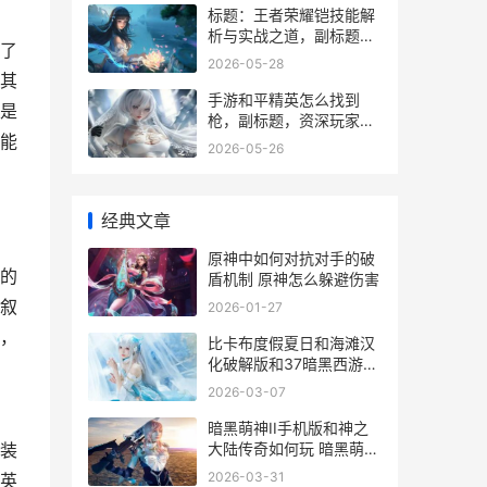
标题：王者荣耀铠技能解
析与实战之道，副标题：
了
破灭刃锋的杀戮艺术
2026-05-28
其
手游和平精英怎么找到
是
枪，副标题，资深玩家带
能
你探索资源点与战术思路
2026-05-26
经典文章
原神中如何对抗对手的破
的
盾机制 原神怎么躲避伤害
叙
2026-01-27
，
比卡布度假夏日和海滩汉
化破解版和37暗黑西游记
手机版谁更好玩 比卡布是
2026-03-07
什么意思
暗黑萌神II手机版和神之
大陆传奇如何玩 暗黑萌神
装
ii手机怎么下载
2026-03-31
英