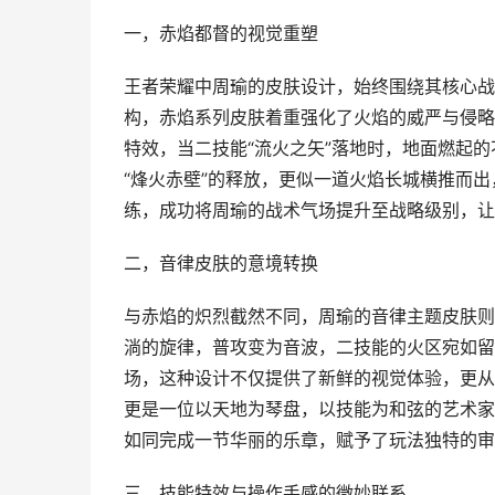
一，赤焰都督的视觉重塑
王者荣耀中周瑜的皮肤设计，始终围绕其核心战
构，赤焰系列皮肤着重强化了火焰的威严与侵略
特效，当二技能“流火之矢”落地时，地面燃起
“烽火赤壁”的释放，更似一道火焰长城横推而
练，成功将周瑜的战术气场提升至战略级别，让
二，音律皮肤的意境转换
与赤焰的炽烈截然不同，周瑜的音律主题皮肤则
淌的旋律，普攻变为音波，二技能的火区宛如留
场，这种设计不仅提供了新鲜的视觉体验，更从
更是一位以天地为琴盘，以技能为和弦的艺术家
如同完成一节华丽的乐章，赋予了玩法独特的审
三，技能特效与操作手感的微妙联系