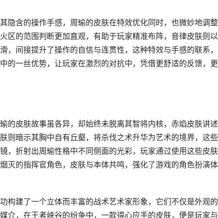
其隐含的操作手感，周瑜的皮肤在特效优化同时，也微妙地调整
火区的范围判断更加直观，有助于玩家精准布阵，音律皮肤则以
滑，间接提升了操作的自信与连贯性，这种特效与手感的联系，
中的一丝优势，让玩家在激烈的对抗中，凭借更舒适的反馈，更
瑜的皮肤故事虽各异，却始终未脱离其智将内核，赤焰皮肤讲述
肤则暗示其胸中自有丘壑，将杀伐之术升华为艺术的境界，这些
镜，折射出周瑜性格中不同侧面的光彩，玩家通过使用这些皮肤
烟灭的指挥官角色，皮肤与本体共鸣，强化了游戏的角色扮演体
功构建了一个立体而丰富的战术艺术家形象，它们不仅是外观的
媒介，在王者峡谷的纷争中，一款得心应手的皮肤，便是玩家与