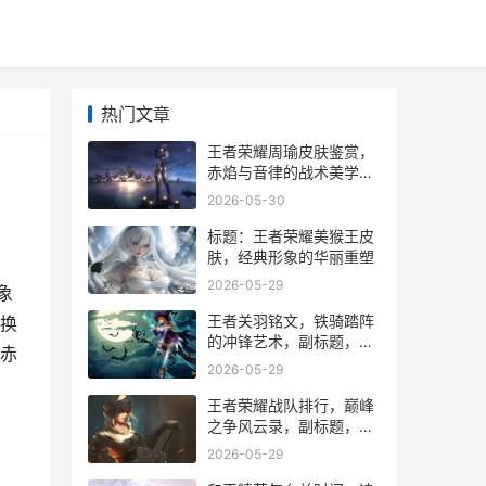
热门文章
王者荣耀周瑜皮肤鉴赏，
赤焰与音律的战术美学副
标题
2026-05-30
标题：王者荣耀美猴王皮
肤，经典形象的华丽重塑
2026-05-29
象
王者关羽铭文，铁骑踏阵
换
的冲锋艺术，副标题，铭
，赤
文选择与实战节奏的深度
2026-05-29
解析
王者荣耀战队排行，巅峰
之争风云录，副标题，群
雄逐鹿银龙杯。
2026-05-29