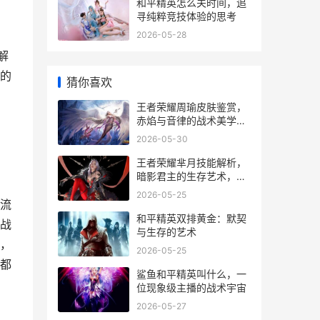
和平精英怎么关时间，追
寻纯粹竞技体验的思考
2026-05-28
解
的
猜你喜欢
王者荣耀周瑜皮肤鉴赏，
赤焰与音律的战术美学副
标题
2026-05-30
王者荣耀芈月技能解析，
暗影君主的生存艺术，副
标题，永夜之中的吸血女
2026-05-25
王
流
和平精英双排黄金：默契
战
与生存的艺术
，
2026-05-25
都
鲨鱼和平精英叫什么，一
位现象级主播的战术宇宙
2026-05-27