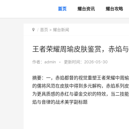
首页
耀台资讯
耀台攻略
首页
>
耀台新闻
王者荣耀周瑜皮肤鉴赏，赤焰与
作者：
admin
•
更新时间：2026-05-30
摘要：一，赤焰都督的视觉重塑王者荣耀中周瑜
的儒将风范在皮肤中得到多元解构，赤焰系列皮
为更具质感的赤红与鎏金交织的特效，当二技能
焰与音律的战术美学副标题