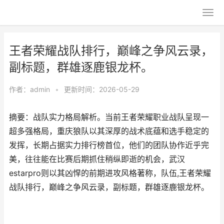
王者荣耀战队排行，巅峰之争风云录，
副标题，群雄逐鹿银龙杯。
作者：
admin
•
更新时间：2026-05-29
摘要：战队实力格局解析。当前王者荣耀职业战队呈现一
超多强格局，重庆狼队以其深厚的战术底蕴和选手稳定的
发挥，长期占据实力排行榜首位，他们的团队协作近乎完
美，往往能在比赛后期抓住稍纵即逝的机会，武汉
estarpro则以其凶悍的前期进攻风格著称，队伍,王者荣耀
战队排行，巅峰之争风云录，副标题，群雄逐鹿银龙杯。