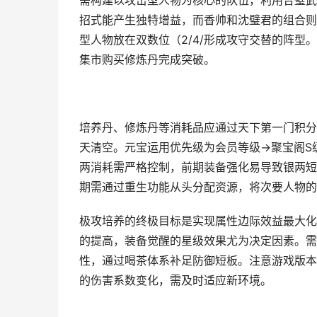
需构建以攻击型人物为核心的队伍，利用合璧武
招式能产生独特增益，而香帅和沈璧君的组合则
型人物放在双数位（2/4/形成攻守交替的阵
集市购买修炼丹完成突破。
培养丹、修炼丹等消耗品应通过天下第一门积分
天清空。元宝运用优先级为会员等级→聚宝阁S
两消耗需严格控制，前期装备强化易导致银两短缺
期需通过重生功能从头分配资源，将次要人物的
极攻培养的终极目标是实现属性边际效益最大化
的提高，装备觉醒的星级效果尤为决定因素。需
性，通过喝茶体系补足防御短板。注意游戏版本更新也
的伤害系数变化，需及时适应新环境。