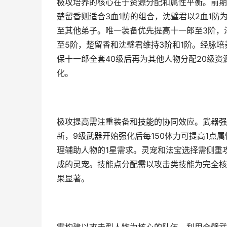
极攻培养的核心在于资源分配和属性平衡。前期
楚留香则适合3血1防的组合，沈璧君以2血1防
至其他弟子。唯一装备优先提高十一郎至3阶，
至5阶，楚留香和沈璧君维持3阶和1阶。经脉
保十一郎全套40级后再为其他人物分配20级资
化。
极攻提高需注重装备和技能的协同效应。武器强
新，9级武器开始强化后每150体力可提高1点
理辅助人物的1星需求。灵宠和法宝选择需侧重
成的灵宠。技能点分配需以攻击类技能为完全核
果显著。