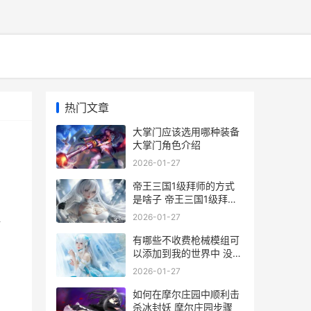
热门文章
大掌门应该选用哪种装备
大掌门角色介绍
2026-01-27
帝王三国1级拜师的方式
是啥子 帝王三国1级拜师
怎么玩
2026-01-27
培
有哪些不收费枪械模组可
以添加到我的世界中 没有
不收费的吗
2026-01-27
如何在摩尔庄园中顺利击
杀冰封妖 摩尔庄园步骤