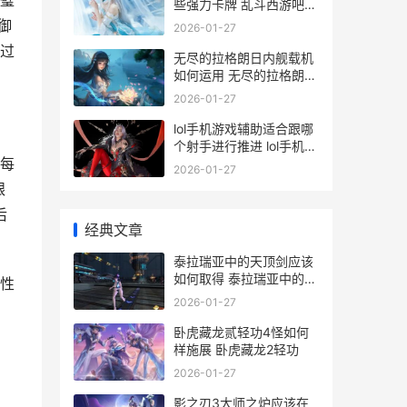
璧
些强力卡牌 乱斗西游吧
百度贴吧
御
2026-01-27
通过
无尽的拉格朗日内舰载机
如何运用 无尽的拉格朗日
wiki
2026-01-27
lol手机游戏辅助适合跟哪
个射手进行推进 lol手机辅
每
助软件
2026-01-27
银
后
经典文章
泰拉瑞亚中的天顶剑应该
如何取得 泰拉瑞亚中的天
性
顶剑怎么获得
2026-01-27
卧虎藏龙贰轻功4怪如何
5
样施展 卧虎藏龙2轻功
2026-01-27
影之刃3大师之炉应该在