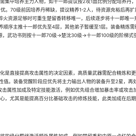
需集中培养主力人物，如十一郎提议按2攻1血比例分配培养丹
为优。70级前因培养丹稀缺，提议精养1-2人，待资源充裕后再扩
淬火资源足够时可重生楚留香转移唯一，后续逐步将十一郎唯一
培养顺序主推十一郎优先至4层，其他弟子暂缓至1层。装备精炼需
源，武功书则按十一郎70级→楚沈30级→十一郎100级的阶梯式
化是直接提高攻击属性的决定因素，高质量武器需配合精炼和更
属性值。装备觉醒阶段应优先将主力输出人物的装备升至2星，再
攻击属性加成及特定技能激活，例如优先组合增加暴击率或攻击
心，尤其是能提高百分比基础攻击的修炼技能，此类加成在后期