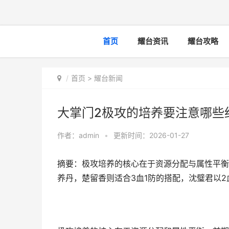
首页
耀台资讯
耀台攻略
首页
>
耀台新闻
大掌门2极攻的培养要注意哪些
作者：
admin
•
更新时间：2026-01-27
摘要：极攻培养的核心在于资源分配与属性平衡
养丹，楚留香则适合3血1防的搭配，沈璧君以2血1