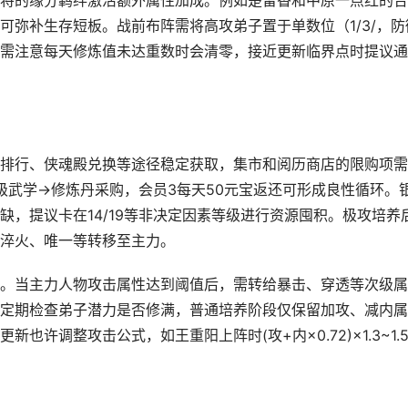
将的缘分羁绊激活额外属性加成。例如楚留香和中原一点红的合
可弥补生存短板。战前布阵需将高攻弟子置于单数位（1/3/，防
型。需注意每天修炼值未达重数时会清零，接近更新临界点时提议
排行、侠魂殿兑换等途径稳定获取，集市和阅历商店的限购项需
级武学→修炼丹采购，会员3每天50元宝返还可形成良性循环。
，提议卡在14/19等非决定因素等级进行资源囤积。极攻培养
淬火、唯一等转移至主力。
。当主力人物攻击属性达到阈值后，需转给暴击、穿透等次级属
定期检查弟子潜力是否修满，普通培养阶段仅保留加攻、减内属
许调整攻击公式，如王重阳上阵时(攻+内×0.72)×1.3~1.