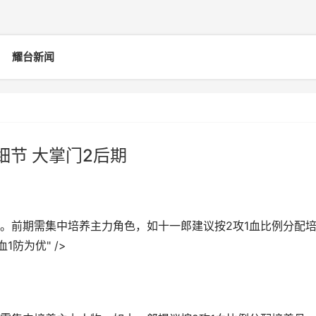
耀台新闻
细节 大掌门2后期
。前期需集中培养主力角色，如十一郎建议按2攻1血比例分配
防为优" />