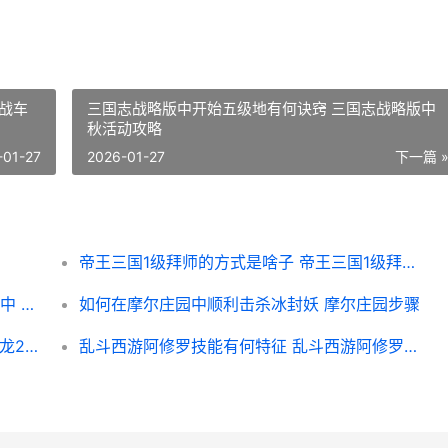
战车
三国志战略版中开始五级地有何诀窍 三国志战略版中
秋活动攻略
-01-27
2026-01-27
下一篇 
帝王三国1级拜师的方式是啥子 帝王三国1级拜师怎么玩
有哪些不收费枪械模组可以添加到我的世界中 没有不收费的吗
如何在摩尔庄园中顺利击杀冰封妖 摩尔庄园步骤
卧虎藏龙2的蛇对故事有何重要作用 卧虎藏龙2演员
乱斗西游阿修罗技能有何特征 乱斗西游阿修罗阵容