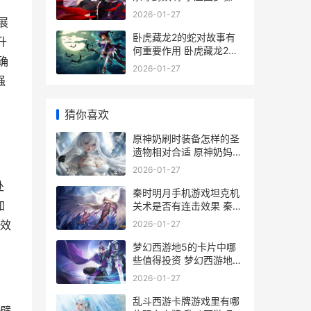
，
2026-01-27
展
卧虎藏龙2的蛇对故事有
升
何重要作用 卧虎藏龙2演
确
员
2026-01-27
强
猜你喜欢
原神奶刷时装备怎样的圣
遗物相对合适 原神奶妈套
装
2026-01-27
处
秦时明月手机游戏坦克机
加
关术是否有连击效果 秦时
明月手游 下载
效
2026-01-27
梦幻西游地5的卡片中哪
些值得投资 梦幻西游地5
剧情攻略
2026-01-27
乱斗西游卡牌游戏里有哪