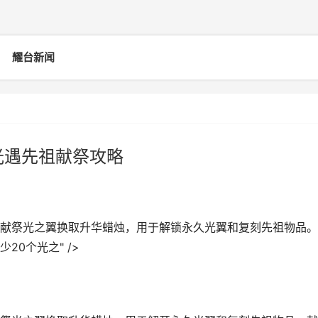
耀台新闻
光遇先祖献祭攻略
献祭光之翼换取升华蜡烛，用于解锁永久光翼和复刻先祖物品。
0个光之" />