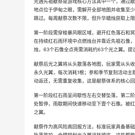
光遇先祖献祭是游戏核心方法其中一个，通过献
地点位于伊甸之眼，需解开全部地图并收集至少
跳过。每周献祭次数不限，但升华蜡烛获取上限为
第一阶段需穿梭暴风眼区域，避开红色落石和冥
在持续红石雨环境中点燃烛台并靠近先祖石像，
烛，63个石像全点亮需消耗约63个光之翼。
献祭后光之翼将从头散落各地图，玩家需从头收
永久光翼，每次消耗1根；参和季节复刻活动主
动返还，无需重复收集，这是献祭体系的核心回
第一阶段红石雨呈间歇性左右交替坠落，第二阶
处暂停，雨歇期间快速移动至下壹个石像。被红
之翼。
献祭作为高风险高回报方法，标准玩家具备基础