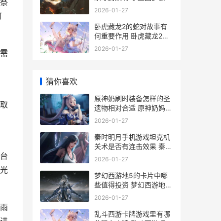
祭
2026-01-27
可
卧虎藏龙2的蛇对故事有
何重要作用 卧虎藏龙2演
员
2026-01-27
需
猜你喜欢
原神奶刷时装备怎样的圣
取
遗物相对合适 原神奶妈套
装
自
2026-01-27
秦时明月手机游戏坦克机
关术是否有连击效果 秦时
台
明月手游 下载
2026-01-27
光
梦幻西游地5的卡片中哪
些值得投资 梦幻西游地5
剧情攻略
2026-01-27
雨
乱斗西游卡牌游戏里有哪