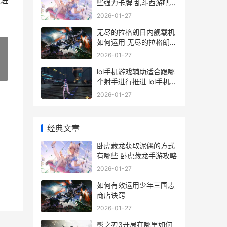
进
些强力卡牌 乱斗西游吧
百度贴吧
2026-01-27
无尽的拉格朗日内舰载机
如何运用 无尽的拉格朗日
wiki
2026-01-27
»
lol手机游戏辅助适合跟哪
个射手进行推进 lol手机辅
助软件
2026-01-27
经典文章
卧虎藏龙获取泥偶的方式
有哪些 卧虎藏龙手游攻略
2026-01-27
如何有效运用少年三国志
商店诀窍
2026-01-27
影之刃3开局在哪里如何