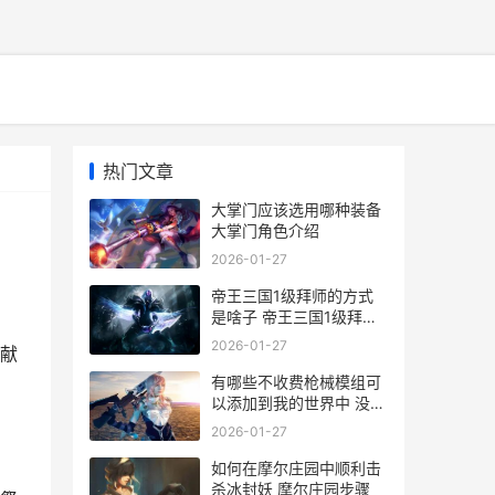
热门文章
大掌门应该选用哪种装备
大掌门角色介绍
2026-01-27
帝王三国1级拜师的方式
是啥子 帝王三国1级拜师
怎么玩
2026-01-27
献
有哪些不收费枪械模组可
以添加到我的世界中 没有
不收费的吗
2026-01-27
如何在摩尔庄园中顺利击
杀冰封妖 摩尔庄园步骤