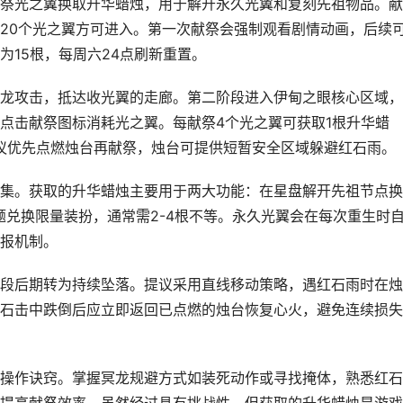
祭光之翼换取升华蜡烛，用于解开永久光翼和复刻先祖物品。献
20个光之翼方可进入。第一次献祭会强制观看剧情动画，后续
15根，每周六24点刷新重置。
龙攻击，抵达收光翼的走廊。第二阶段进入伊甸之眼核心区域，
点击献祭图标消耗光之翼。每献祭4个光之翼可获取1根升华蜡
提议优先点燃烛台再献祭，烛台可提供短暂安全区域躲避红石雨。
集。获取的升华蜡烛主要用于两大功能：在星盘解开先祖节点换
题兑换限量装扮，通常需2-4根不等。永久光翼会在每次重生时
报机制。
段后期转为持续坠落。提议采用直线移动策略，遇红石雨时在烛
石击中跌倒后应立即返回已点燃的烛台恢复心火，避免连续损失
操作诀窍。掌握冥龙规避方式如装死动作或寻找掩体，熟悉红石