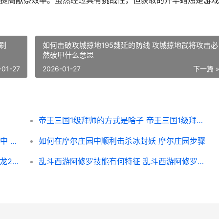
提高献祭效率。虽然经过具有挑战性，但获取的升华蜡烛是游戏
刷
如何击破攻城掠地195魏延的防线 攻城掠地武将攻击必
然破甲什么意思
-01-27
2026-01-27
下一篇 
帝王三国1级拜师的方式是啥子 帝王三国1级拜师怎么玩
有哪些不收费枪械模组可以添加到我的世界中 没有不收费的吗
如何在摩尔庄园中顺利击杀冰封妖 摩尔庄园步骤
卧虎藏龙2的蛇对故事有何重要作用 卧虎藏龙2演员
乱斗西游阿修罗技能有何特征 乱斗西游阿修罗阵容