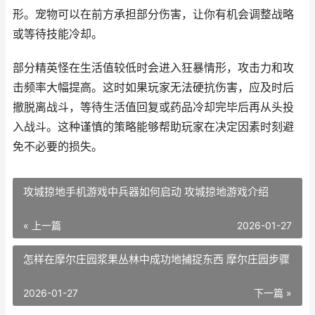
形。宠物可以在前方承担部分伤害，让你有机会调整战略
或等待技能冷却。
部分精英怪在生活值较低时会进入狂暴情形，攻击力和攻
击频率大幅提高。这时如果玩家无法硬抗伤害，应及时后
撤脱离战斗，等待生活值回复或药品冷却完毕后再从头投
入战斗。这种谨慎的策略能够帮助玩家在决定因素时刻避
免不必要的损失。
攻城掠地手机游戏中兵器如何启动 攻城掠地游戏介绍
« 上一篇
2026-01-27
怎样在摩尔庄园浆果丛林中成功地捕捉东西 摩尔庄园步骤
2026-01-27
下一篇 »