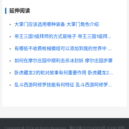
延伸阅读
大掌门应该选用哪种装备 大掌门角色介绍
帝王三国1级拜师的方式是啥子 帝王三国1级拜师怎么玩
有哪些不收费枪械模组可以添加到我的世界中 没有不收费的吗
如何在摩尔庄园中顺利击杀冰封妖 摩尔庄园步骤
卧虎藏龙2的蛇对故事有何重要作用 卧虎藏龙2演员
乱斗西游阿修罗技能有何特征 乱斗西游阿修罗阵容
Copyright © 2024 All Rights Reserved.
蜀ICP备2025145819号-8
XML地图