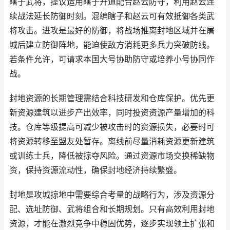
瞎子武将，提议运用瞎子开道配合赵云防守，利用赵云连
续战法延长防御时刻。混编瞎子和赵云可有效抵御各类武
将攻击。进攻是最好的防御，将战场推离封地区域并在屠
城后建立防御阵地，能迫使敌方消耗更多兵力突破防线。
若条件允许，可请求本国大号协助防守或培养小号协同作
战。
封地资源的长期管理需结合科技研发和仓库保护。优先更
新资源建筑以进步产出效率，同时投资资源产量增加的科
技。仓库等级提高可减少被攻击时的资源损失，必要时可
将资源转移至盟友处暂存。离线前尽量消耗资源更新建筑
或训练士兵，降低被掠夺风险。通过资源市场交换稀缺物
资，保持资源流动性，确保封地经济持续繁盛。
封地是攻城掠地中需要综合考量的战略行为，涉及资源分
配、选址防御、武将组合和长期规划。只有高效利用封地
资源，才能在激烈竞争中稳固优势，逐步实现领土扩张和