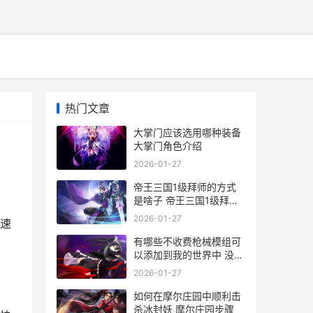
热门文章
大掌门应该选用哪种装备
大掌门角色介绍
2026-01-27
帝王三国1级拜师的方式
是啥子 帝王三国1级拜师
怎么玩
2026-01-27
速
有哪些不收费枪械模组可
以添加到我的世界中 没有
不收费的吗
2026-01-27
如何在摩尔庄园中顺利击
杀冰封妖 摩尔庄园步骤