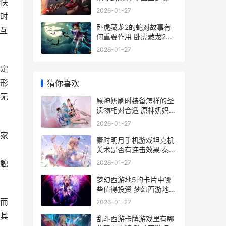
快
2026-01-27
时
卧虎藏龙2的蛇对故事有
互
何重要作用 卧虎藏龙2演
员
2026-01-27
定
形
猜你喜欢
无
原神奶刷时装备怎样的圣
遗物相对合适 原神奶妈套
装
2026-01-27
家
秦时明月手机游戏坦克机
关术是否有连击效果 秦时
明月手游 下载
触
2026-01-27
梦幻西游地5的卡片中哪
些值得投资 梦幻西游地5
剧情攻略
而
2026-01-27
其
乱斗西游卡牌游戏里有哪