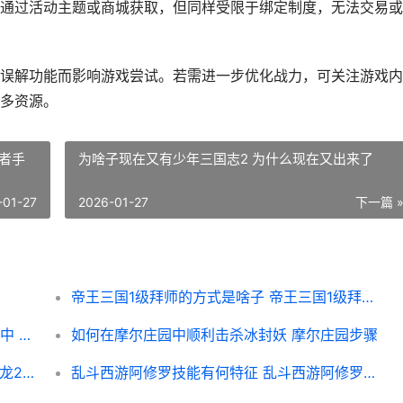
通过活动主题或商城获取，但同样受限于绑定制度，无法交易或
误解功能而影响游戏尝试。若需进一步优化战力，可关注游戏内
多资源。
者手
为啥子现在又有少年三国志2 为什么现在又出来了
-01-27
2026-01-27
下一篇 
帝王三国1级拜师的方式是啥子 帝王三国1级拜师怎么玩
有哪些不收费枪械模组可以添加到我的世界中 没有不收费的吗
如何在摩尔庄园中顺利击杀冰封妖 摩尔庄园步骤
卧虎藏龙2的蛇对故事有何重要作用 卧虎藏龙2演员
乱斗西游阿修罗技能有何特征 乱斗西游阿修罗阵容