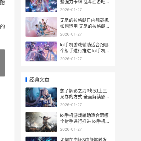
些强力卡牌 乱斗西游吧
赠
百度贴吧
2026-01-27
无尽的拉格朗日内舰载机
如何运用 无尽的拉格朗日
的
wiki
2026-01-27
lol手机游戏辅助适合跟哪
个射手进行推进 lol手机辅
助软件
2026-01-27
»
经典文章
想了解影之刃3炽刃上三
龙卷的方式 全面解读影之
刃3剧情
2026-01-27
lol手机游戏辅助适合跟哪
个射手进行推进 lol手机辅
助软件
2026-01-27
如何在崩坏3中能够触发