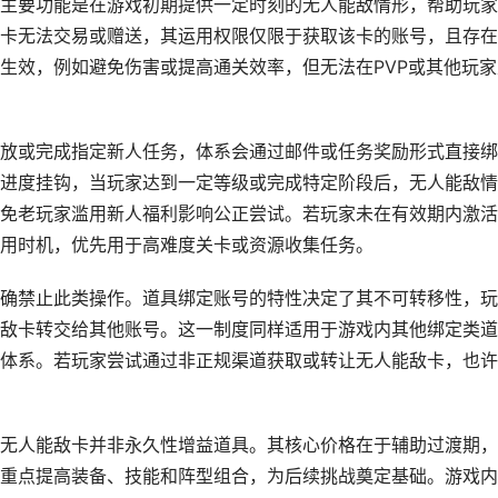
主要功能是在游戏初期提供一定时刻的无人能敌情形，帮助玩家
卡无法交易或赠送，其运用权限仅限于获取该卡的账号，且存在
生效，例如避免伤害或提高通关效率，但无法在PVP或其他玩家
放或完成指定新人任务，体系会通过邮件或任务奖励形式直接绑
进度挂钩，当玩家达到一定等级或完成特定阶段后，无人能敌情
免老玩家滥用新人福利影响公正尝试。若玩家未在有效期内激活
用时机，优先用于高难度关卡或资源收集任务。
确禁止此类操作。道具绑定账号的特性决定了其不可转移性，玩
敌卡转交给其他账号。这一制度同样适用于游戏内其他绑定类道
体系。若玩家尝试通过非正规渠道获取或转让无人能敌卡，也许
无人能敌卡并非永久性增益道具。其核心价格在于辅助过渡期，
重点提高装备、技能和阵型组合，为后续挑战奠定基础。游戏内