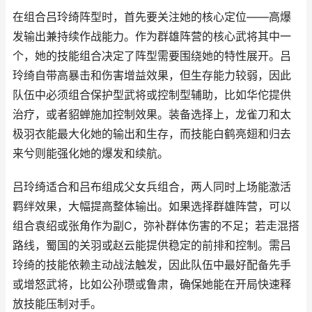
在组合吕玲绮阵型时，首先要关注她的核心定位——高爆
发输出兼持续作战能力。作为群雄阵营的核心武将其中一
个，她的技能组合决定了阵型需要围绕她的特性展开。吕
玲绮自带高暴击和伤害增益效果，但生存能力较弱，因此
队伍中必须组合保护型武将或控制型辅助，比如华佗提供
治疗，或者貂蝉施加控制效果。装备选择上，龙雀刀和太
极羽衣能最大化她的输出和生存，而技能白鹤亮翅和归去
来兮则能强化她的爆发和续航。
吕玲绮适合和吕布组成父女兵组合，两人同时上场能激活
羁绊效果，大幅提高整体输出。如果选择群雄阵营，可以
组合袁绍或张角作为副C，弥补群体伤害的不足；若走混搭
路线，蜀国的关羽或赵云能提供稳定的前排和控制。需吕
玲绮的技能依赖主动战法触发，因此队伍中最好配备先手
或增怒武将，比如公孙瓒或鲁肃，确保她能在开局快速释
放技能压制对手。