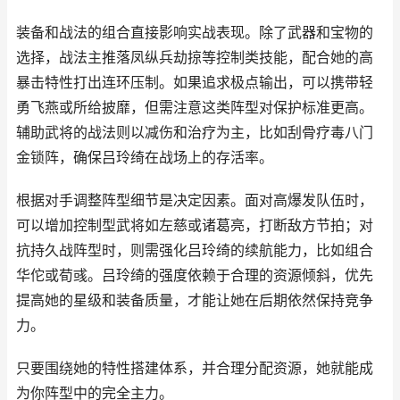
装备和战法的组合直接影响实战表现。除了武器和宝物的
选择，战法主推落凤纵兵劫掠等控制类技能，配合她的高
暴击特性打出连环压制。如果追求极点输出，可以携带轻
勇飞燕或所给披靡，但需注意这类阵型对保护标准更高。
辅助武将的战法则以减伤和治疗为主，比如刮骨疗毒八门
金锁阵，确保吕玲绮在战场上的存活率。
根据对手调整阵型细节是决定因素。面对高爆发队伍时，
可以增加控制型武将如左慈或诸葛亮，打断敌方节拍；对
抗持久战阵型时，则需强化吕玲绮的续航能力，比如组合
华佗或荀彧。吕玲绮的强度依赖于合理的资源倾斜，优先
提高她的星级和装备质量，才能让她在后期依然保持竞争
力。
只要围绕她的特性搭建体系，并合理分配资源，她就能成
为你阵型中的完全主力。