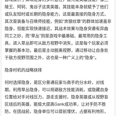
陵王、阿轲、鬼谷子这类英雄，其技能本身就赋予了他们
或队友短时或长期的隐身能力，这是最直接的隐身方式，
其次是装备与召唤师技能，例如“奔狼纹章”的群体加速虽非
隐身，但能实现快速接近，其战术效果与隐身突袭有异曲
同工之妙，而“草丛”则是游戏中最基础、最常用的隐身工
具，进入草丛即可从敌方视野中消失，这是每个玩家必须
掌握的基本功，最后是主动脱离视野，通过移动让自身处
于敌方视野范围之外，这也是一种广义上的“隐身”。
隐身时机的战略抉择
何时选择隐身，是区分普通玩家与高手的分水岭，对线
期，利用草丛隐身，可以规避敌方技能消耗，或隐藏自身
位置给对手对线压力，游走支援时，隐身英雄或从视野盲
区绕后的英雄，能极大提高Gank成功率，让对手防不胜
防，在团战前，隐身单位可以提前埋伏，占据有利地形，