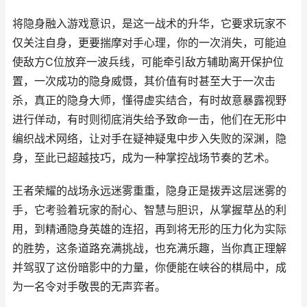
将隐身融入游戏意识，是这一战术的升华，它要求玩家不
仅关注自身，更要揣摩对手心理，你的一次消失，可能迫
使敌方C位放弃一波兵线，可能牵引敌方辅助离开保护位
置，一次成功的隐身威慑，其价值有时甚至大于一次击
杀，真正的隐身大师，懂得虚实结合，有时故意暴露视野
进行佯动，有时则彻底消失给予致命一击，他们在无形中
编织战术网络，让对手在疑神疑鬼中步入失败的深渊，隐
身，至此已超越技巧，成为一种掌控战场节奏的艺术。
王者荣耀的战场永远迷雾重重，隐身正是拨弄这层迷雾的
手，它考验着玩家的耐心、智慧与胆识，从掌握草丛的利
用，到精通隐身英雄的连招，再到将无形的压力化为实际
的胜势，这条道路充满挑战，也充满乐趣，当你真正理解
并驾驭了这份暗影中的力量，你便能在峡谷的棋局中，成
为一名令对手敬畏的无声弈者。