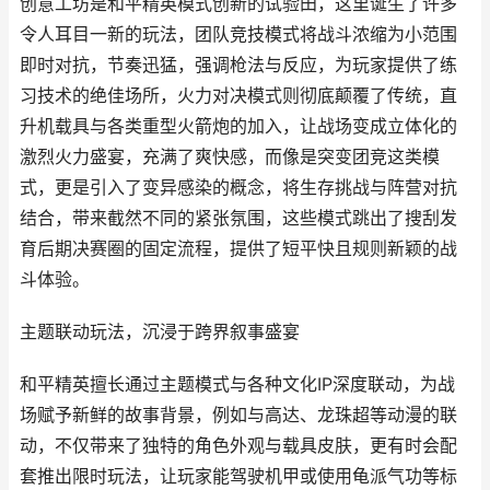
创意工坊是和平精英模式创新的试验田，这里诞生了许多
令人耳目一新的玩法，团队竞技模式将战斗浓缩为小范围
即时对抗，节奏迅猛，强调枪法与反应，为玩家提供了练
习技术的绝佳场所，火力对决模式则彻底颠覆了传统，直
升机载具与各类重型火箭炮的加入，让战场变成立体化的
激烈火力盛宴，充满了爽快感，而像是突变团竞这类模
式，更是引入了变异感染的概念，将生存挑战与阵营对抗
结合，带来截然不同的紧张氛围，这些模式跳出了搜刮发
育后期决赛圈的固定流程，提供了短平快且规则新颖的战
斗体验。
主题联动玩法，沉浸于跨界叙事盛宴
和平精英擅长通过主题模式与各种文化IP深度联动，为战
场赋予新鲜的故事背景，例如与高达、龙珠超等动漫的联
动，不仅带来了独特的角色外观与载具皮肤，更有时会配
套推出限时玩法，让玩家能驾驶机甲或使用龟派气功等标