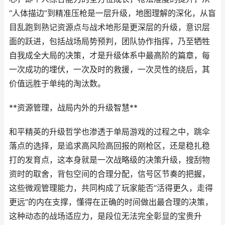
“人体描边”到精准压枪是一层升级，地图理解的深化，从盲
目乱跑到熟记资源点与战术地形是更深层的升级，意识层
面的跃进，包括战场局势预判，团队协作指挥，乃至牺牲
自我成全大局的决策，才是升级体系中最高阶的篇章，每
一次成功的埋伏，一次及时的救援，一次灵性的绕后，其
价值远胜于单纯的淘汰数。
**资源管理，战局内外的升级智慧**
和平精英的升级哲学也渗透于单局游戏的过程之中，跳伞
落点的选择，是追求高风险高回报的刚枪区，还是稳扎稳
打的发育点，这本身就是一次战略级的决策升级，搜刮物
资时的取舍，背包空间的合理分配，信号区节奏的把握，
这些微观管理能力，共同构成了玩家能否“活得更久，走得
更远”的内在支撑，懂得在正确的时间做出最合理的决策，
这种动态的战场适应力，是段位无法完全彰显的宝贵升