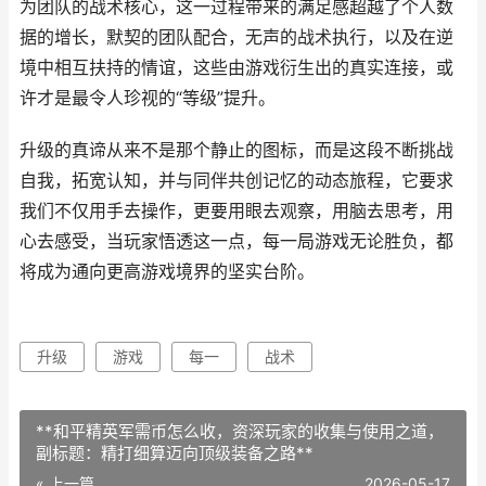
为团队的战术核心，这一过程带来的满足感超越了个人数
据的增长，默契的团队配合，无声的战术执行，以及在逆
境中相互扶持的情谊，这些由游戏衍生出的真实连接，或
许才是最令人珍视的“等级”提升。
升级的真谛从来不是那个静止的图标，而是这段不断挑战
自我，拓宽认知，并与同伴共创记忆的动态旅程，它要求
我们不仅用手去操作，更要用眼去观察，用脑去思考，用
心去感受，当玩家悟透这一点，每一局游戏无论胜负，都
将成为通向更高游戏境界的坚实台阶。
升级
游戏
每一
战术
**和平精英军需币怎么收，资深玩家的收集与使用之道，
副标题：精打细算迈向顶级装备之路**
« 上一篇
2026-05-17