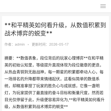
**和平精英如何看升级，从数值积累到
战术博弈的蜕变**
作者：
admin
•
更新时间：2026-05-17
摘要：**数值表象，段位背后的玩家心理博弈**在和平精
英的初始认知里，等级提升直观体现为段位徽章的更迭，
从热血青铜到无敌战神，每一颗星的积累都牵动人心，每
一场排名的升降都带来情绪起伏，这看似简单的数值系
统，却精准拿捏了玩家的胜负心与成就感，它像一盏明
灯，为玩家提供了最直接的奋斗目标和衡量尺度，然而若
目光仅停留于此，升级便容易异化为,**和平精英如何看升
级，从数值积累到战术博弈的蜕变**