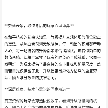
**数值表象，段位背后的玩家心理博弈**
在和平精英的初始认知里，等级提升直观体现为段位徽章
的更迭，从热血青铜到无敌战神，每一颗星的积累都牵动
人心，每一场排名的升降都带来情绪起伏，这看似简单的
数值系统，却精准拿捏了玩家的胜负心与成就感，它像一
盏明灯，为玩家提供了最直接的奋斗目标和衡量尺度，然
而若目光仅停留于此，升级便容易异化为枯燥的重复劳
动，陷入唯分数论的狭窄胡同。
**深层维度，技术与意识的同步精进**
真正资深的玩家会穿透段位数字，看到升级所指向的核
心，即个人综合能力的全方位成长，枪法准度的提升，从