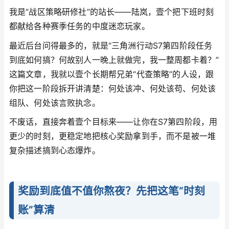
我是“战区策略研修社”的站长——陆岚，壹个把下班时刻
都献给各种赛季任务的中度迷恋玩家。
最近后台问得最多的，就是“三角洲行动S7第四阶段任务
到底如何搞？何故别人一晚上就做完，我一整周都卡着？”
这篇文章，我就以壹个长期帮兄弟“代查策略”的人设，跟
你把这一阶段拆开讲清楚：何处该冲、何处该苟、何处该
组队、何处该言败执念。
不废话，直接奔着壹个目标来——让你在S7第四阶段，用
更少的时刻，更稳定地把核心奖励拿到手，而不是被一堆
复杂描述搞到心态爆炸。
奖励到底值不值你熬夜？先把这笔“时刻
账”算清