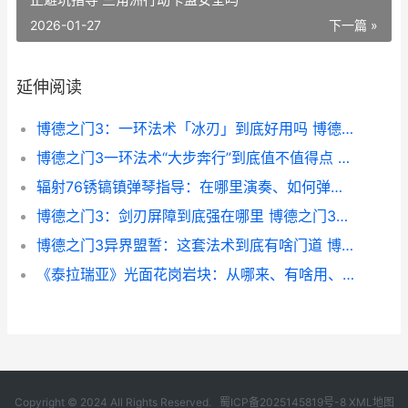
2026-01-27
下一篇 »
延伸阅读
博德之门3：一环法术「冰刃」到底好用吗 博德之门3一化众多法阵
博德之门3一环法术“大步奔行”到底值不值得点 博德之门3一环和二环法术区别
辐射76锈镐镇弹琴指导：在哪里演奏、如何弹、要注意啥 辐射76 生锈的钥匙
博德之门3：剑刃屏障到底强在哪里 博德之门3剑咏者
博德之门3异界盟誓：这套法术到底有啥门道 博德之门3异界誓缚能抓什么
《泰拉瑞亚》光面花岗岩块：从哪来、有啥用、值得刷吗 泰拉瑞亚光之女皇掉落物品一览
Copyright © 2024 All Rights Reserved.
蜀ICP备2025145819号-8
XML地图