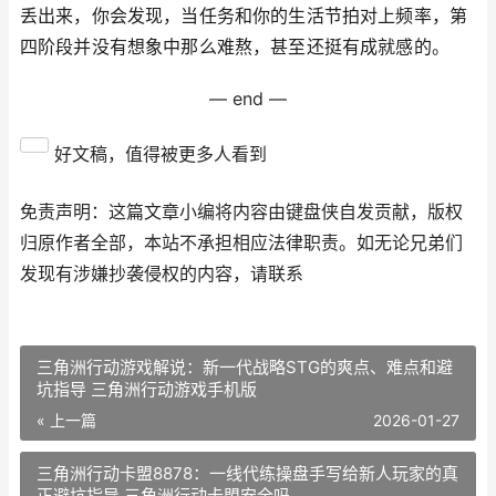
丢出来，你会发现，当任务和你的生活节拍对上频率，第
四阶段并没有想象中那么难熬，甚至还挺有成就感的。
— end —
好文稿，值得被更多人看到
免责声明：这篇文章小编将内容由键盘侠自发贡献，版权
归原作者全部，本站不承担相应法律职责。如无论兄弟们
发现有涉嫌抄袭侵权的内容，请联系
三角洲行动游戏解说：新一代战略STG的爽点、难点和避
坑指导 三角洲行动游戏手机版
« 上一篇
2026-01-27
三角洲行动卡盟8878：一线代练操盘手写给新人玩家的真
正避坑指导 三角洲行动卡盟安全吗