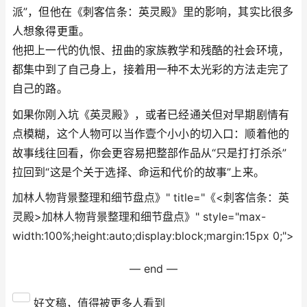
派”，但他在《刺客信条：英灵殿》里的影响，其实比很多
人想象得更重。
他把上一代的仇恨、扭曲的家族教学和残酷的社会环境，
都集中到了自己身上，接着用一种不太光彩的方法走完了
自己的路。
如果你刚入坑《英灵殿》，或者已经通关但对早期剧情有
点模糊，这个人物可以当作壹个小小的切入口：顺着他的
故事线往回看，你会更容易把整部作品从“只是打打杀杀”
拉回到“这是个关于选择、命运和代价的故事”上来。
加林人物背景整理和细节盘点》" title="《<刺客信条：英
灵殿>加林人物背景整理和细节盘点》" style="max-
width:100%;height:auto;display:block;margin:15px 0;">
— end —
好文稿，值得被更多人看到