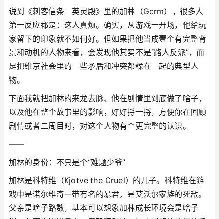
说到《刺客信条：英灵殿》里的加林（Gorm），很多人
第一反应都是：这人真烦。确实，从游戏一开场，他给玩
家留下的印象就不如何好。但如果把他当成壹个有完整背
景和动机的人物来看，会发现他其实不是“路人反派”，而
是把维京社会里的一些矛盾和冲突都糅在一起的典型人
物。
下面我就把加林的来龙去脉、他在剧情里到底做了啥子，
以及他在整个故事里的影响，好好捋一捋，方便你在回顾
剧情或者二周目时，对这个人物有个更完整的认识。
——
加林的身份：不只是个“难题少爷”
加林是科特维（Kjotve the Cruel）的儿子。科特维在游
戏中是诺尔维奇一带有名的暴君，是艾沃尔家族的死敌。
父亲是啥子路数，基本可以想象加林成长环境会是啥子