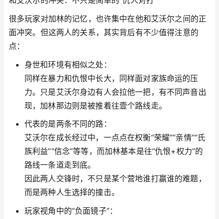
和艾沃尔的冲突：不只是简单的“仇人对打”
很多玩家对加林的记忆，也许集中在他和艾沃尔之间的正
面冲突。但这两人的关系，其实背后有不少值得注意的
点：
身世和环境有相似之处：
同样在暴力和仇恨中长大，同样面对家族命运的压
力。只是艾沃尔身边有人会拉他一把，有不同声音出
现，加林那边则是被推着往壹个路线走。
代表的是两条不同的路：
艾沃尔在成长经过中，一点点在权衡“荣耀”“亲情”“氏
族利益”“信念”等等，而加林基本是往“仇恨+权力”的
路线一条道走到底。
因此两人交锋时，不只是某个营地谁打赢谁的难题，
而是两种人生选择的撞击。
玩家视角中的“负面镜子”：