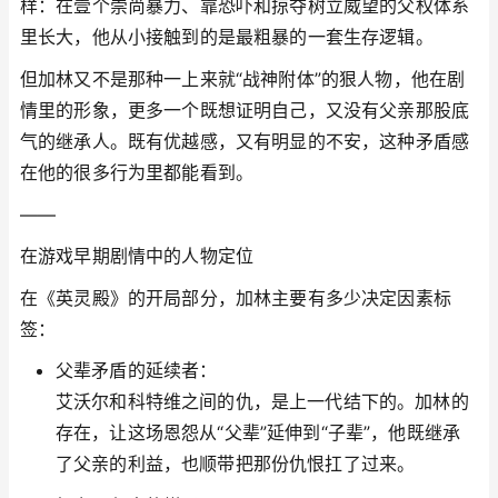
样：在壹个崇尚暴力、靠恐吓和掠夺树立威望的父权体系
里长大，他从小接触到的是最粗暴的一套生存逻辑。
但加林又不是那种一上来就“战神附体”的狠人物，他在剧
情里的形象，更多一个既想证明自己，又没有父亲那股底
气的继承人。既有优越感，又有明显的不安，这种矛盾感
在他的很多行为里都能看到。
——
在游戏早期剧情中的人物定位
在《英灵殿》的开局部分，加林主要有多少决定因素标
签：
父辈矛盾的延续者：
艾沃尔和科特维之间的仇，是上一代结下的。加林的
存在，让这场恩怨从“父辈”延伸到“子辈”，他既继承
了父亲的利益，也顺带把那份仇恨扛了过来。