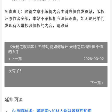
免责声明：这篇文章小编将内容由键盘侠自发贡献，版权
归原作者全部，本站不承担相应法律职责。如无论兄弟们
发现有涉嫌抄袭侵权的内容，请联系
《天穗之咲稻姬》祈祷功能如何解开 天穗之咲稻姬值不值
的入手
« 上一篇
2026-03-02
没有了！
下一篇 »
延伸阅读
《<刺客信条：英灵殿>加林人物背景整理和细节盘点》 刺客信条4:黑旗