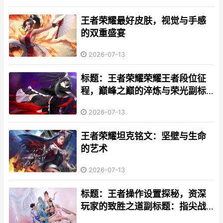
王者荣耀最好皮肤，视觉与手感
的双重盛宴
2026-07-13
标题：王者荣耀荣耀王者段位征
程，巅峰之巅的淬炼与荣光副标
题：一段铭刻于峡谷的强者之路
2026-07-13
王者荣耀坦克铭文：坚壁与生命
的艺术
2026-07-13
标题：王者操作设置探秘，资深
玩家的致胜之道副标题：指尖战
场，细节决定成败