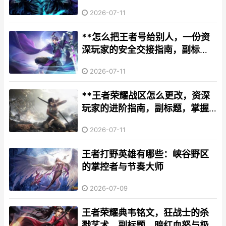
理智的皮肤获取指南
2026-07-11
**怎么把王者号给别人，一份资
深玩家的安全交接指南，副标
题，虚拟资产托付的深思与细则
2026-07-11
**
**王者荣耀战区怎么更改，资深
玩家的进阶指南，副标题，掌握
战区切换技巧轻松提升排名**
2026-07-11
王者打野英雄有哪些：峡谷野区
的掌控者与节奏大师
2026-07-09
王者荣耀典韦铭文，狂战士的杀
戮艺术，副标题，暗红血怒与极