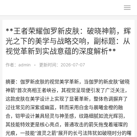
**王者荣耀伽罗新皮肤：破晓神箭，辉
光之下的美学与战略交响，副标题：从
视觉革新到实战意蕴的深度解析**
作者：
admin
•
更新时间：2026-07-07
摘要：伽罗新皮肤的视觉美学革新，当伽罗的新皮肤“破晓
神箭”首次亮相王者峡谷，其视觉呈现便引发了广泛关注，
这款皮肤在美学设计上实现了显著革新，整体色调摒弃了
过往常见的深紫或幽蓝，转而采用白金与晨曦金橙的融
合，铠甲设计兼具轻灵与神圣感，纹路细腻如流光辉羽，
其技能特效更是核心亮点，普通攻击的箭矢拖曳着璀璨的
光痕，一技能“渡灵之箭”展开的长弓法阵犹如破晓时分的曙