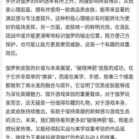
手针对伽罗的ban选率有所上升，间接影响阵容博弈，从玩
家心理层面，拥有并使用一款高品质皮肤，能带来显著的
满足感与专注度提升，这种积极心理暗示有时能转化为更
好的临场发挥，另一方面，皮肤统一的鲜明光效，在混乱
团战中或许能更清晰地标识伽罗的输出位置，既方便己方
保护，也可能让敌方更易察觉威胁，这是一个有趣的双重
效应。
伽罗新皮肤的价值与未来展望，“破晓神箭”皮肤的成功，在
于它并非简单的“换装”，而是在美学、手感、叙事三个维度
都做到了高水准的融合与提升，它证明了优质皮肤能够成
为深化英雄魅力、提升游戏体验的重要载体，对于伽罗玩
家而言，这无疑是一份值得珍藏的礼物，对于游戏本身，
此类皮肤持续推出，有助于保持英雄的新鲜感与游戏生态
的活力，未来，我们期待看到更多如“破晓神箭”般，既能点
燃玩家热情，又能经得起实战与美学双重考验的作品诞
生，继续为王者峡谷增添绚烂的色彩与动人的故事。