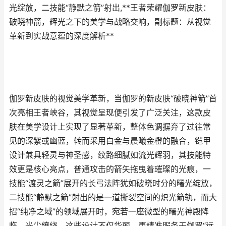
光绽放，二技能“静默之箭”射出,**王者荣耀伽罗新皮肤：
破晓神箭，辉光之下的美学与战略交响，副标题：从视觉
革新到实战意蕴的深度解析**
伽罗新皮肤的视觉美学革新，当伽罗的新皮肤“破晓神箭”首
次亮相王者峡谷，其视觉呈现便引发了广泛关注，这款皮
肤在美学设计上实现了显著革新，整体色调摒弃了过往常
见的深紫或幽蓝，转而采用白金与晨曦金橙的融合，铠甲
设计兼具轻灵与神圣感，纹路细腻如流光辉羽，其技能特
效更是核心亮点，普通攻击的箭矢拖曳着璀璨的光痕，一
技能“渡灵之箭”展开的长弓法阵犹如破晓时分的曙光绽放，
二技能“静默之箭”射出的是一道撕裂空间的炽光箭轨，而大
招“纯净之域”的领域展开时，宛若一座微型的曙光神殿降
临，光尘缭绕，这些设计不仅华丽，更精准服务于伽罗“远