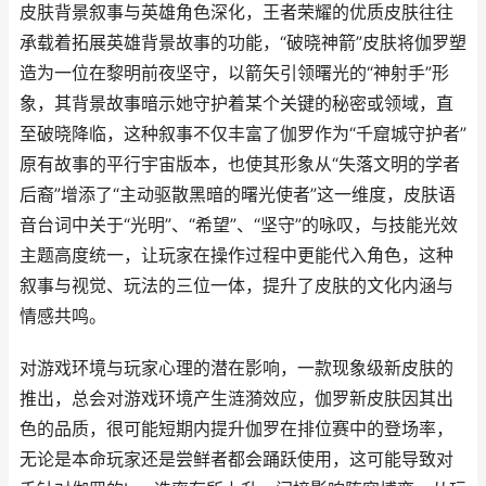
皮肤背景叙事与英雄角色深化，王者荣耀的优质皮肤往往
承载着拓展英雄背景故事的功能，“破晓神箭”皮肤将伽罗塑
造为一位在黎明前夜坚守，以箭矢引领曙光的“神射手”形
象，其背景故事暗示她守护着某个关键的秘密或领域，直
至破晓降临，这种叙事不仅丰富了伽罗作为“千窟城守护者”
原有故事的平行宇宙版本，也使其形象从“失落文明的学者
后裔”增添了“主动驱散黑暗的曙光使者”这一维度，皮肤语
音台词中关于“光明”、“希望”、“坚守”的咏叹，与技能光效
主题高度统一，让玩家在操作过程中更能代入角色，这种
叙事与视觉、玩法的三位一体，提升了皮肤的文化内涵与
情感共鸣。
对游戏环境与玩家心理的潜在影响，一款现象级新皮肤的
推出，总会对游戏环境产生涟漪效应，伽罗新皮肤因其出
色的品质，很可能短期内提升伽罗在排位赛中的登场率，
无论是本命玩家还是尝鲜者都会踊跃使用，这可能导致对