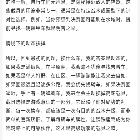
的唯一解，自行车悄无声息，是隐秘接近敌人的神器，这
些载具的用途非常专一，通常是在特定战术或圈型下的针
对性选择，例如，当你预感到决赛圈可能刷在水域时，提
前寻找一辆装甲车就是明智之举。
情境下的动态抉择
所以，回到最初的问题，换什么车，我的答案是动态的，
如果我是满编队，在平原圈，我会毫不犹豫寻找吉普车，
如果我是单人打野，在山区，一辆蹦蹦能让我来去自如，
如果圈很远且沿途多公路，我会优先找轿车，如果决赛圈
逼近，手上有一辆蟑螂车，我甚至会主动换掉高速载具，
载具选择是游戏意识的一部分，它反映了你对局势的判
断，每一次换车，都应该是一次有目的的战术升级，而非
简单的喜新厌旧，了解每辆车的脾性，让钢铁座驾成为你
吃鸡路上的可靠伙伴，这才是高级玩家的载具之道。