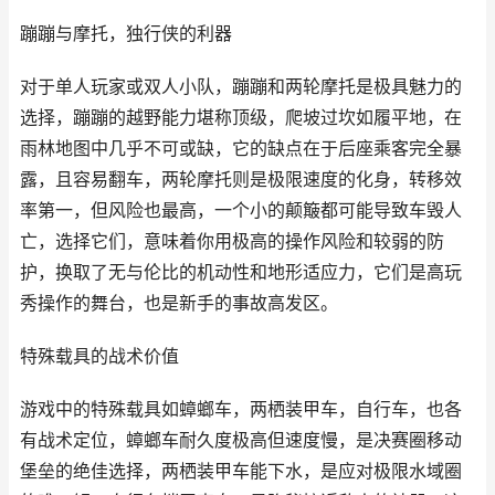
蹦蹦与摩托，独行侠的利器
对于单人玩家或双人小队，蹦蹦和两轮摩托是极具魅力的
选择，蹦蹦的越野能力堪称顶级，爬坡过坎如履平地，在
雨林地图中几乎不可或缺，它的缺点在于后座乘客完全暴
露，且容易翻车，两轮摩托则是极限速度的化身，转移效
率第一，但风险也最高，一个小的颠簸都可能导致车毁人
亡，选择它们，意味着你用极高的操作风险和较弱的防
护，换取了无与伦比的机动性和地形适应力，它们是高玩
秀操作的舞台，也是新手的事故高发区。
特殊载具的战术价值
游戏中的特殊载具如蟑螂车，两栖装甲车，自行车，也各
有战术定位，蟑螂车耐久度极高但速度慢，是决赛圈移动
堡垒的绝佳选择，两栖装甲车能下水，是应对极限水域圈