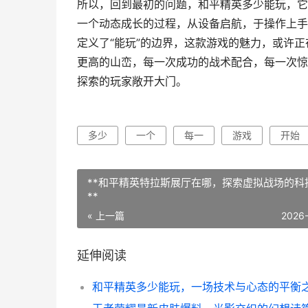
所以，回到最初的问题，和平精英多少能玩，它
一个动态成长的过程，从设备启航，于操作上手
定义了“能玩”的边界，这款游戏的魅力，或许
更高的山峦，每一次成功的战术配合，每一次惊
探索的玩家敞开大门。
多少
一个
每一
游戏
开始
**和平精英特拉斯展厅在哪，探索虚拟战场的科
**
« 上一篇
2026
延伸阅读
和平精英多少能玩，一场技术与心态的平衡