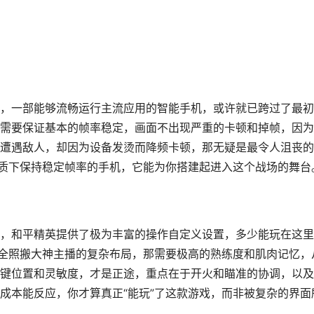
，一部能够流畅运行主流应用的智能手机，或许就已跨过了最初
需要保证基本的帧率稳定，画面不出现严重的卡顿和掉帧，因为
遭遇敌人，却因为设备发烫而降频卡顿，那无疑是最令人沮丧的
画质下保持稳定帧率的手机，它能为你搭建起进入这个战场的舞台
，和平精英提供了极为丰富的操作自定义设置，多少能玩在这里
完全照搬大神主播的复杂布局，那需要极高的熟练度和肌肉记忆，
键位置和灵敏度，才是正途，重点在于开火和瞄准的协调，以及
成本能反应，你才算真正“能玩”了这款游戏，而非被复杂的界面