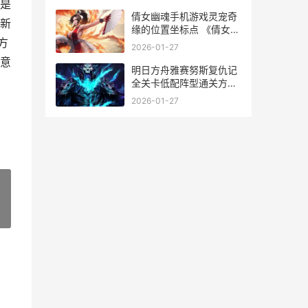
荣耀S9赛季狩魔王”的文
是
章，字数在800到1200字
倩女幽魂手机游戏灵宠奇
新
之间，段落清晰，内容包
缘的位置坐标点 《倩女幽
括玩法、攻略和技巧。下
方
魂》手游
2026-01-27
面内容是完整文章：
意
明日方舟雅赛努斯复仇记
全关卡低配阵型通关方法
塞西亚明日方舟
2026-01-27
»