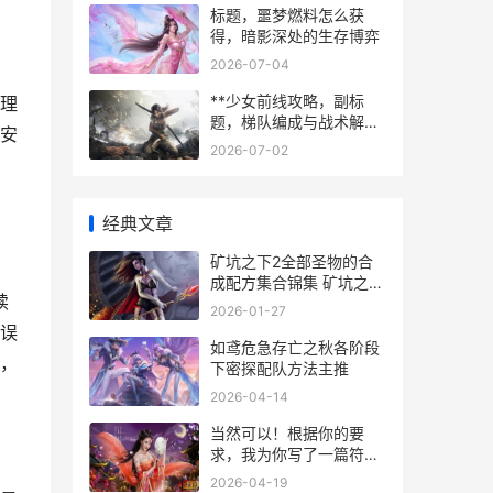
标题，噩梦燃料怎么获
得，暗影深处的生存博弈
2026-07-04
**少女前线攻略，副标
理
题，梯队编成与战术解析
安
**
2026-07-02
经典文章
矿坑之下2全部圣物的合
成配方集合锦集 矿坑之下
续
道具全解
2026-01-27
误
如鸢危急存亡之秋各阶段
，
下密探配队方法主推
2026-04-14
当然可以！根据你的要
求，我为你写了一篇符合
百度经验风格、围绕“王者
2026-04-19