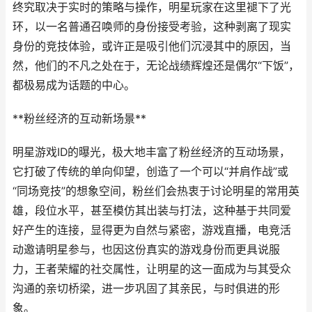
终究取决于实时的策略与操作，明星玩家在这里褪下了光
环，以一名普通召唤师的身份接受考验，这种剥离了现实
身份的竞技体验，或许正是吸引他们沉浸其中的原因，当
然，他们的不凡之处在于，无论战绩辉煌还是偶尔“下饭”，
都极易成为话题的中心。
**粉丝经济的互动新场景**
明星游戏ID的曝光，极大地丰富了粉丝经济的互动场景，
它打破了传统的单向仰望，创造了一个可以“并肩作战”或
“同场竞技”的想象空间，粉丝们会热衷于讨论明星的常用英
雄，段位水平，甚至模仿其出装与打法，这种基于共同爱
好产生的连接，显得更为自然与紧密，游戏直播，电竞活
动邀请明星参与，也因这份真实的游戏身份而更具说服
力，王者荣耀的社交属性，让明星的这一面成为与其受众
沟通的亲切桥梁，进一步巩固了其亲民，与时俱进的形
象。