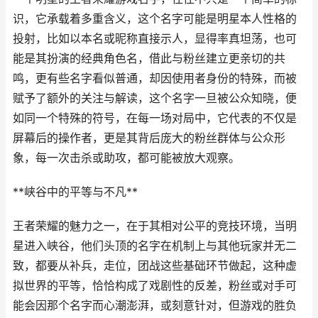
识，它承载着多重含义，这个名字可能是明星本人性格的
投射，比如以本名或昵称直接示人，显得率真坦荡，也可
能是其扮演的经典角色名，借此与粉丝建立更亲切的共
鸣，更有些名字看似普通，却因使用者身份的特殊，而被
赋予了额外的关注与解读，这个名字一旦被公众知晓，便
如同一个特殊的符号，在每一场对局中，它代表的不仅是
屏幕后的操作者，更是其背后庞大的粉丝群体与公众形
象，每一次击杀或助攻，都可能被放大观察。
**峡谷中的平等与不凡**
王者荣耀的魅力之一，在于其相对公平的竞技环境，当明
星进入峡谷，他们头顶的名字在机制上与其他玩家并无二
致，都要从补兵，走位，团战这些基础环节做起，这种虚
拟世界的平等，恰恰构成了戏剧性的反差，粉丝或对手可
能会因那个名字而心潮澎湃，或刻意针对，但游戏的胜负