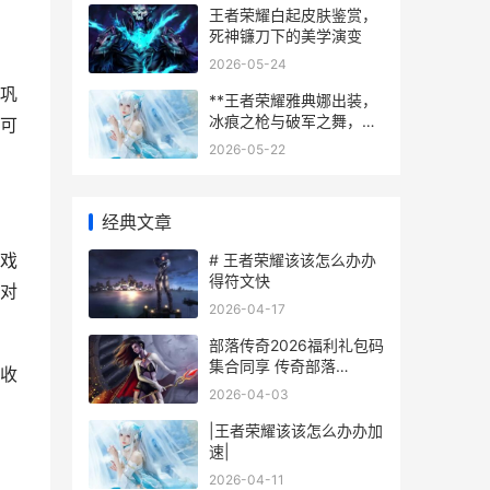
王者荣耀白起皮肤鉴赏，
死神镰刀下的美学演变
2026-05-24
巩
**王者荣耀雅典娜出装，
冰痕之枪与破军之舞，副
可
标题，穿透与爆发的艺术
2026-05-22
**
经典文章
戏
# 王者荣耀该该怎么办办
得符文快
对
2026-04-17
部落传奇2026福利礼包码
集合同享 传奇部落
收
buluobbs
2026-04-03
|王者荣耀该该怎么办办加
速|
2026-04-11