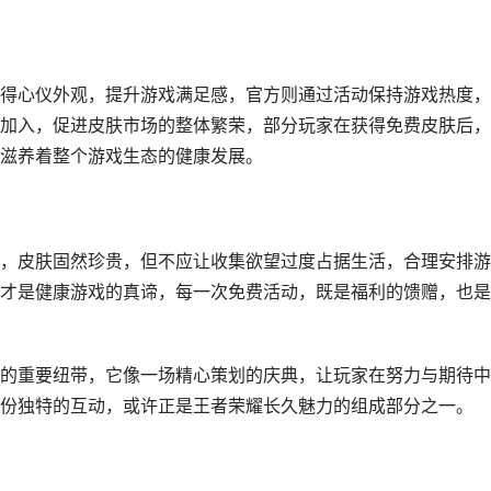
得心仪外观，提升游戏满足感，官方则通过活动保持游戏热度，
加入，促进皮肤市场的整体繁荣，部分玩家在获得免费皮肤后，
滋养着整个游戏生态的健康发展。
，皮肤固然珍贵，但不应让收集欲望过度占据生活，合理安排游
才是健康游戏的真谛，每一次免费活动，既是福利的馈赠，也是
的重要纽带，它像一场精心策划的庆典，让玩家在努力与期待中
份独特的互动，或许正是王者荣耀长久魅力的组成部分之一。