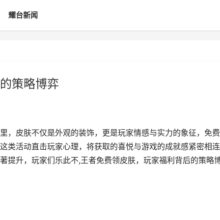
耀台新闻
的策略博弈
里，皮肤不仅是外观的装饰，更是玩家情感与实力的象征，免费
这类活动直击玩家心理，将获取的喜悦与游戏的成就感紧密相连
著提升，玩家们乐此不,王者免费领皮肤，玩家福利背后的策略