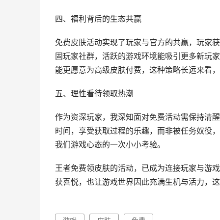
四、福利背后的生态共赢
免费皮肤活动实现了玩家与官方的共赢，玩家获
固玩家社群，活跃的游戏环境能吸引更多新玩家
能更愿意为高级皮肤付费，这种策略长远来看，
五、理性看待领取热潮
作为资深玩家，我深知面对免费活动需保持清醒
时间，享受获取过程的乐趣，而非被任务奴役，
我们游戏心态的一次小小考验。
王者免费领皮肤的活动，已成为连接玩家与游戏
获喜悦，也让游戏世界因此充满生机与活力，这